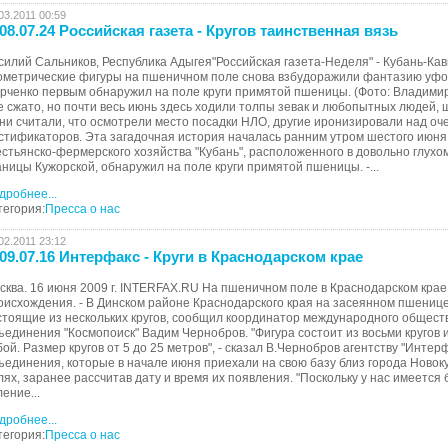
03.2011 00:59
08.07.24 Российская газета - Кругов таинственная вязь
силий Сальников, Республика Адыгея"Российская газета-Неделя" - Кубань-Кав
ометрические фигуры на пшеничном поле снова взбудоражили фантазию уфол
рченко первым обнаружил на поле круги примятой пшеницы. (Фото: Владими
е сжато, но почти весь июнь здесь ходили толпы зевак и любопытных людей,
ни считали, что осмотрели место посадки НЛО, другие иронизировали над о
стификаторов. Эта загадочная история началась ранним утром шестого июня.
естьянско-фермерского хозяйства "Кубань", расположенного в довольно глухом 
аницы Кужорской, обнаружил на поле круги примятой пшеницы. -...
дробнее...
тегория:
Пресса о нас
02.2011 23:12
09.07.16 Интерфакс - Круги в Краснодарском крае
сква. 16 июня 2009 г. INTERFAX.RU На пшеничном поле в Краснодарском крае
оисхождения. - В Динском районе Краснодарского края на засеянном пшениц
стоящие из нескольких кругов, сообщил координатор международного общест
ъединения "Космопоиск" Вадим Чернобров. "Фигура состоит из восьми кругов 
бой. Размер кругов от 5 до 25 метров", - сказал В.Чернобров агентству "Интер
ъединения, которые в начале июня приехали на свою базу близ города Новоку
лях, заранее рассчитав дату и время их появления. "Поскольку у нас имеется
ление...
дробнее...
тегория:
Пресса о нас