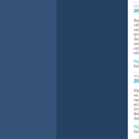
21.
20
Ве
«К
за
ко
За
не
со
об
По
Ка
20.
20
Юр
на
пр
ко
эт
Фи
Зи
По
Ка