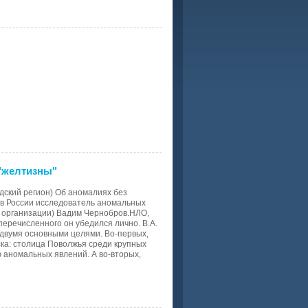
 "желтизны"
дский регион) Об аномалиях без
 в России исследователь аномальных
й организации) Вадим Чернобров.НЛО,
еперечисленного он убедился лично. В.А.
 двумя основными целями. Во-первых,
ка: столица Поволжья среди крупных
ю аномальных явлений. А во-вторых,