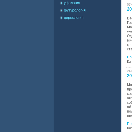
уфология
07.
20
футурология
цереология
Ва
Ге
Ма
уж
Од
ми
кр
ст
По
Ка
24.
20
Мо
пр
со
об
со
об
по
яв
По
Ка