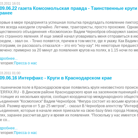
03.2011 16:01
09.06.22 газета Комсомольская правда - Таинственные круг
ранее
ервые в мире предпринята успешная попытка предугадать появление пиктогр
лях всегда находили случайно. Летчики, трактористы, просто прохожие. Одна
щественного объединения «Космопоиск» Вадим Чернобров обнаружил законо
ого странного явления. И еще зимой начал уговаривать меня отправиться в ию
Поедем, - звал он. - Точно появятся, причем в том месте, где я укажу. Как Вад
ктограмм, он рассказать отказался – это его "ноу-хау". Но некоторые предш
мечено: примерно за 20 минут до появления кругов на полях, в 1.15 ночи по ме
дробнее...
тегория:
Пресса о нас
03.2011 01:00
09.06.16 Интерфакс - Круги в Краснодарском крае
 пшеничном поле в Краснодарском крае появились круги неизвестного происх
TERFAX.RU - В Динском районе Краснодарского края на засеянном пшеницей 
стоящие из нескольких кругов, сообщил координатор международного общест
ъединения "Космопоиск" Вадим Чернобров. "Фигура состоит из восьми кругов 
бой. Размер кругов от 5 до 25 метров", - сказал В.Чернобров агентству "Интер
ъединения, которые в начале июня приехали на свою базу близ города Новоку
лях, заранее рассчитав дату и время их появления. "Поскольку у нас имеется
 со...
дробнее...
тегория:
Пресса о нас