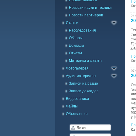
Прочие новости
По
Ка
Новости науки и техники
Новости партнеров
24.
20
Статьи
Те
Расследования
Ти
Обзоры
Уч
Пр
Доклады
Да
Отчеты
По
Методики и советы
Каталог фото
Ка
Фотогалерея
Галерея на карте
07.
20
Аудиоматериалы
Записи на радио
Ол
"ж
Записи докладов
яв
Видеозаписи
по
Че
Файлы
ну
го
Объявления
уф
По
Ка