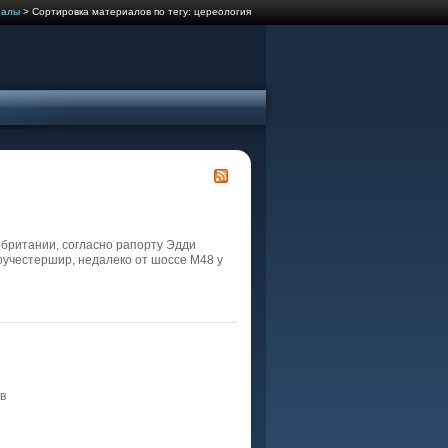
иалы
> Сортировка материалов по тегу: цереология
обритании, согласно рапорту Эдди
лоучестершир, недалеко от шоссе М48 у
в