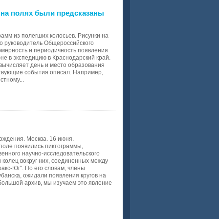
и на полях были предсказаны
амм из полегших колосьев. Рисунки на
ко руководитель Общероссийского
мерность и периодичность появления
не в экспедицию в Краснодарский край.
им вычисляет день и место образования
ествующие события описал. Например,
стному...
ождения. Москва. 16 июня.
поле появились пиктограммы,
венного научно-исследовательского
и колец вокруг них, соединенных между
факс-Юг". По его словам, члены
банска, ожидали появления кругов на
 большой архив, мы изучаем это явление