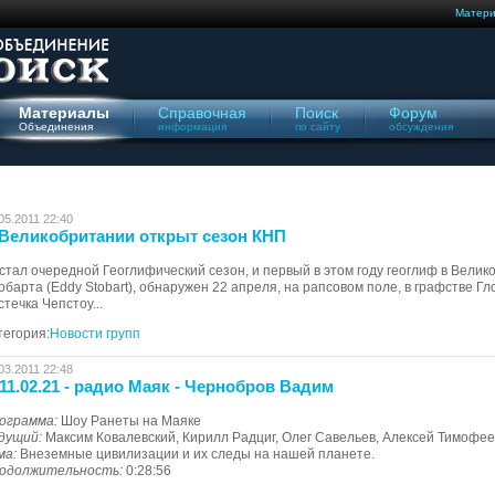
Матер
Материалы
Справочная
Поиск
Форум
Объединения
информация
по сайту
обсуждения
05.2011 22:40
Великобритании открыт сезон КНП
стал очередной Геоглифический сезон, и первый в этом году геоглиф в Велик
обарта (Eddy Stobart), обнаружен 22 апреля, на рапсовом поле, в графстве Г
стечка Чепстоу...
тегория:
Новости групп
03.2011 22:48
11.02.21 - радио Маяк - Чернобров Вадим
ограмма:
Шоу Ранеты на Маяке
дущий:
Максим Ковалевский, Кирилл Радциг, Олег Савельев, Алексей Тимофее
ма:
Внеземные цивилизации и их следы на нашей планете.
одолжительность:
0:28:56