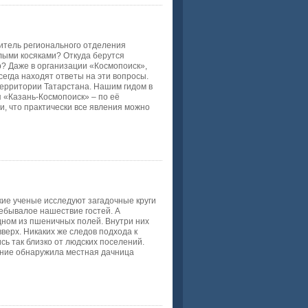
итель регионального отделения
лыми косяками? Откуда берутся
р? Даже в организации «Космопоиск»,
сегда находят ответы на эти вопросы.
территории Татарстана. Нашим гидом в
 «Казань-Космопоиск» – по её
и, что практически все явления можно
ские ученые исследуют загадочные круги
ебывалое нашествие гостей. А
дном из пшеничных полей. Внутри них
вверх. Никаких же следов подхода к
сь так близко от людских поселений.
ление обнаружила местная дачница