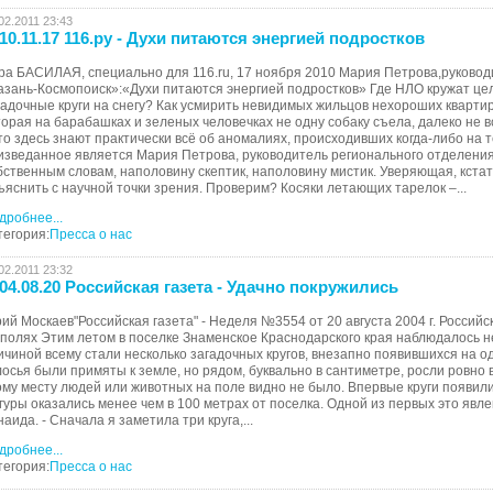
02.2011 23:43
10.11.17 116.ру - Духи питаются энергией подростков
ра БАСИЛАЯ, специально для 116.ru, 17 ноября 2010 Мария Петрова,руковод
азань-Космопоиск»:«Духи питаются энергией подростков» Где НЛО кружат це
гадочные круги на снегу? Как усмирить невидимых жильцов нехороших кварти
торая на барабашках и зеленых человечках не одну собаку съела, далеко не в
то здесь знают практически всё об аномалиях, происходивших когда-либо на 
изведанное является Мария Петрова, руководитель регионального отделения
бственным словам, наполовину скептик, наполовину мистик. Уверяющая, кстат
ъяснить с научной точки зрения. Проверим? Косяки летающих тарелок –...
дробнее...
тегория:
Пресса о нас
02.2011 23:32
04.08.20 Российская газета - Удачно покружились
ий Москаев"Российская газета" - Неделя №3554 от 20 августа 2004 г. Россий
 полях Этим летом в поселке Знаменское Краснодарского края наблюдалось н
ичиной всему стали несколько загадочных кругов, внезапно появившихся на о
лосья были примяты к земле, но рядом, буквально в сантиметре, росли ровно 
ому месту людей или животных на поле видно не было. Впервые круги появили
гуры оказались менее чем в 100 метрах от поселка. Одной из первых это яв
наида. - Сначала я заметила три круга,...
дробнее...
тегория:
Пресса о нас