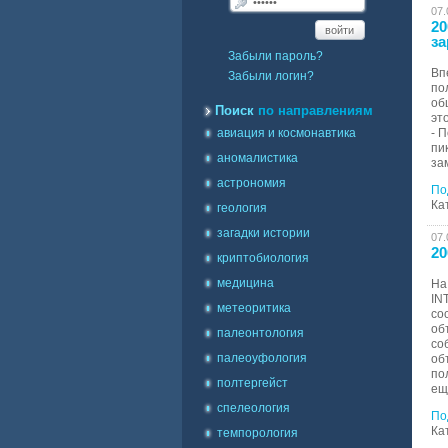
07.
20
войти
за
Забыли пароль?
Вп
Забыли логин?
по
об
Поиск
по направлениям
эт
авиация и космонавтика
- 
пи
аномалистика
за
астрономия
По
Ка
геология
загадки истории
07.
20
криптобиология
медицина
На
IN
метеоритика
со
об
палеонтология
со
палеоуфология
об
по
полтергейст
еще
спелеология
По
Ка
темпорология