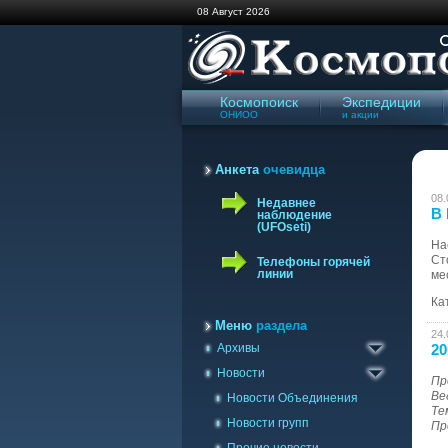
08 Август 2026
Космопоиск
Экспедиции
ОНИОО
и акции
Анкета
очевидца
08.
Недавнее
В 
наблюдение
(UFOseti)
На
Ст
Телефоны горячей
линии
ме
Архив сайта '98-'09
Ка
Газета Космопоиск
Меню
раздела
24.
Архивы
Архив новостей
20
Новости
Пр
Ве
Новости Объединения
Те
Новости групп
Пр