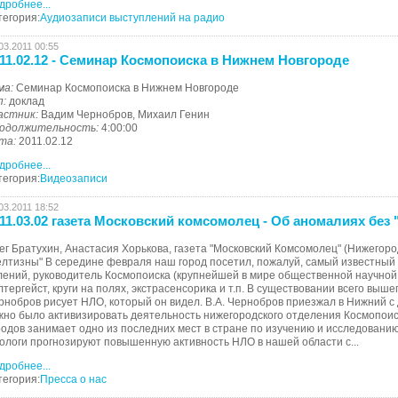
дробнее...
тегория:
Аудиозаписи выступлений на радио
03.2011 00:55
11.02.12 - Семинар Космопоиска в Нижнем Новгороде
ма:
Семинар Космопоиска в Нижнем Новгороде
п:
доклад
астник:
Вадим Чернобров, Михаил Генин
одолжительность:
4:00:00
та:
2011.02.12
дробнее...
тегория:
Видеозаписи
03.2011 18:52
11.03.02 газета Московский комсомолец - Об аномалиях без
ег Братухин, Анастасия Хорькова, газета "Московский Комсомолец" (Нижегоро
елтизны" В середине февраля наш город посетил, пожалуй, самый известный
лений, руководитель Космопоиска (крупнейшей в мире общественной научно
лтергейст, круги на полях, экстрасенсорика и т.п. В существовании всего выш
рнобров рисует НЛО, который он видел. В.А. Чернобров приезжал в Нижний с
жно было активизировать деятельность нижегородского отделения Космопоис
родов занимает одно из последних мест в стране по изучению и исследовани
ологи прогнозируют повышенную активность НЛО в нашей области с...
дробнее...
тегория:
Пресса о нас