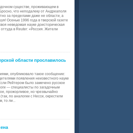
гадочном существе, проживающем в
 Бросно, что неподалеку от Андреаполя
тно за пределами даже не области, а
шуя! Осенью 1996 года в тверской газете
 своя неведомая науке доисторическая
оттуда в Reuter: «Россия. Жители
верской области прославилось
циями, опубликовало такое сообщение:
идетелями появления неизвестного науке
 Если Рейтером было замечено русское
логи — специалисты по загадочным
ое, прожорливое, но чрезвычайно
(так, по аналогии с Несси, окрестили
 то ли...
шена