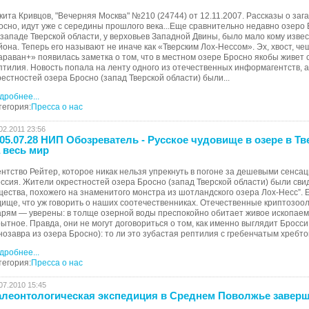
кита Кривцов, "Вечерняя Москва" №210 (24744) от 12.11.2007. Рассказы о за
осно, идут уже с середины прошлого века...Еще сравнительно недавно озеро
 западе Тверской области, у верховьев Западной Двины, было мало кому извес
йона. Теперь его называют не иначе как «Тверским Лох-Нессом». Эх, хвост, че
араван+» появилась заметка о том, что в местном озере Бросно якобы живет
птилия. Новость попала на ленту одного из отечественных информагентств, а 
рестностей озера Бросно (запад Тверской области) были...
дробнее...
тегория:
Пресса о нас
02.2011 23:56
05.07.28 НИП Обозреватель - Русское чудовище в озере в Т
 весь мир
ентство Рейтер, которое никак нельзя упрекнуть в погоне за дешевыми сенса
оссия. Жители окрестностей озера Бросно (запад Тверской области) были св
щества, похожего на знаменитого монстра из шотландского озера Лох-Несс”.
дище, что уж говорить о наших соотечественниках. Отечественные криптозоо
арям — уверены: в толще озерной воды преспокойно обитает живое ископаем
рытное. Правда, они не могут договориться о том, как именно выглядит Бросси 
нозавра из озера Бросно): то ли это зубастая рептилия с гребенчатым хребтом,
дробнее...
тегория:
Пресса о нас
07.2010 15:45
леонтологическая экспедиция в Среднем Поволжье завер