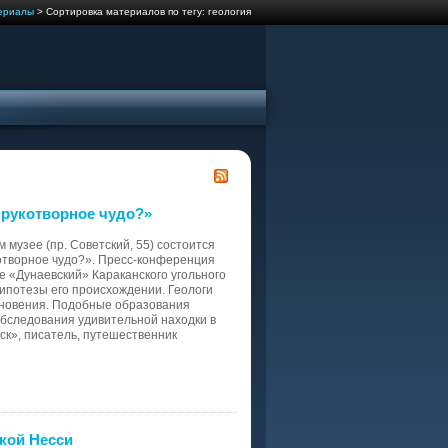
ериалы
> Сортировка материалов по тегу: геология
 рукотворное чудо?»
м музее (пр. Советский, 55) состоится
отворное чудо?». Пресс-конференция
е «Дунаевский» Караканского угольного
гипотезы его происхождении. Геологи
кновения. Подобные образования
обследования удивительной находки в
к», писатель, путешественник
ской Несси