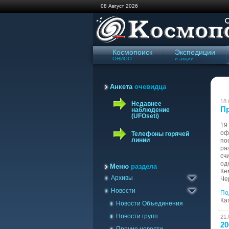
08 Август 2026
Космопоиск
Экспедиции
ОНИОО
и акции
Анкета
очевидца
18.
Недавнее
Пр
наблюдение
(UFOseti)
19
оф
Телефоны горячей
линии
по
ра
Архив сайта '98-'09
сч
од
Газета Космопоиск
Меню
раздела
Ке
Архивы
Архив новостей
Че
Новости
По
Ка
Новости Объединения
Новости групп
21.
20