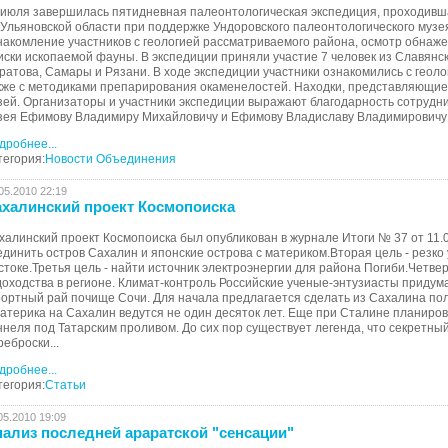
 июля завершилась пятидневная палеонтологическая экспедиция, проходившая
 Ульяновской области при поддержке Ундоровского палеонтологического музе
накомление участников с геологией рассматриваемого района, осмотр обнаже
иски ископаемой фауны. В экспедиции приняли участие 7 человек из Славянска
ратова, Самары и Рязани. В ходе экспедиции участники ознакомились с геоло
кже с методиками препарирования окаменелостей. Находки, представляющие 
зей. Организаторы и участники экспедиции выражают благодарность сотрудн
зея Ефимову Владимиру Михайловичу и Ефимову Владиславу Владимировичу з
дробнее...
тегория:
Новости Объединения
05.2010 22:19
халинский проект Космопоиска
халинский проект Космопоиска был опубликован в журнале Итоги № 37 от 11.09
единить остров Сахалин и японские острова с материком.Вторая цель - резко
стоке.Третья цель - найти источник электроэнергии для района Погиби.Четвер
доходства в регионе. Климат-контроль Российские ученые-энтузиасты придума
рортный рай почище Сочи. Для начала предлагается сделать из Сахалина пол
материка на Сахалин ведутся не один десяток лет. Еще при Сталине планиров
ннеля под Татарским проливом. До сих пор существует легенда, что секретн
реброски...
дробнее...
тегория:
Статьи
05.2010 19:09
ализ последней араратской "сенсации"