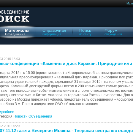
Мат
Материалы
Справочная
Поиск
Форум
Объединения
информация
по сайту
обсуждения
03.2015 15:03
есс-конференция «Каменный диск Каракан. Природное или
 марта 2015 г. с 15.00 (время местное) в Кемеровском областном краеведческо
ициальная пресс-конференция «Каменный диск Каракан. Природное или рук
священа удивительной находке, сделанной 31 января 2015 г. на горном участк
зреза. Каменный диск круглой формы весом в 200 кг вызывает самые разные 
итают его природным необычным явлением и спорят о механизмах его возни
нажды встречались в Китае. Аналоги на территории России неизвестны. Для 
мерово из Москвы приезжает уфолог, представитель объединения «Космопоис
рнобров В.А. По его инициативе ОАО «Угольная компания...
дробнее...
тегория:
Новости Объединения
02.2011 00:20
07.11.12 газета Вечерняя Москва - Тверская сестра шотланд