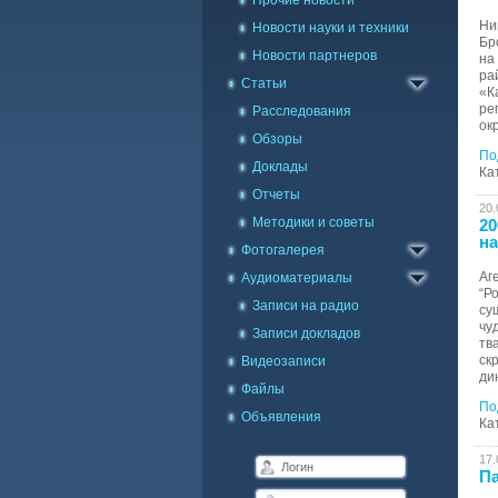
Прочие новости
Ни
Новости науки и техники
Бр
Новости партнеров
на
ра
Статьи
«К
ре
Расследования
ок
Обзоры
По
Доклады
Ка
Отчеты
20.
Методики и советы
Каталог фото
20
на
Фотогалерея
Галерея на карте
Аг
Аудиоматериалы
“Р
Записи на радио
су
чу
Записи докладов
тв
ск
Видеозаписи
ди
Файлы
По
Объявления
Ка
17.
Па