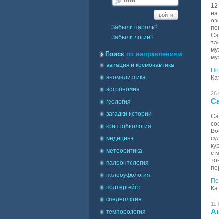
12
на
войти
оз
Забыли пароль?
по
Са
Забыли логин?
та
му
Поиск
по направлениям
му
авиация и космонавтика
По
аномалистика
Ка
астрономия
26.
Са
геология
загадки истории
Са
со
криптобиология
Во
медицина
су
ку
метеоритика
с 
то
палеонтология
пе
палеоуфология
По
полтергейст
Ка
спелеология
11.
Ан
темпорология