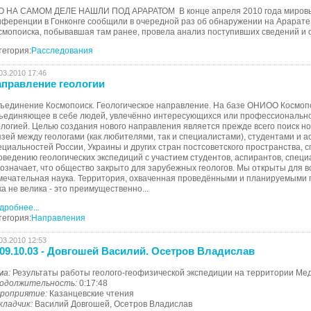
О НА САМОМ ДЕЛЕ НАШЛИ ПОД АРАРАТОМ В конце апреля 2010 года мировые
нференции в Гонконге сообщили в очередной раз об обнаружении на Арарате 
смопоиска, побывавшая там ранее, провела анализ поступивших сведений и о
тегория:
Расследования
03.2010 17:46
правление геологии
ъединение Космопоиск. Геологическое направление. На базе ОНИОО Космопо
ъединяющее в себе людей, увлечённо интересующихся или профессионально
ологией. Целью создания нового направления является прежде всего поиск н
язей между геологами (как любителями, так и специалистами), студентами и 
ециальностей России, Украины и других стран постсоветского пространства, 
оведению геологических экспедиций с участием студентов, аспирантов, спец
 означает, что общество закрыто для зарубежных геологов. Мы открыты для в
мечательная наука. Территория, охваченная проведёнными и планируемыми
ка не велика - это преимущественно...
дробнее...
тегория:
Направления
03.2010 12:53
09.10.03 - Довгошей Василий. Осетров Владислав
ма:
Результаты работы геолого-геофизической экспедиции на территории Мед
одолжительность:
0:17:48
роприятие:
Казанцевские чтения
кладчик:
Василий Довгошей, Осетров Владислав