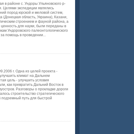
 в районе с. Ундоры Ульяновского р-
я. Целями экспедиции являлись
ний пород юрской и меловой систем,
 (Донецкая область, Украина), Казани,
гическим строением и фауной района, а
ценность для науки, были переданы в
икам Ундоровского палеонтологического
а помощь в проведении...
.2006 г. Одна из целей проекта -
 улучшить климат на Дальнем
тая цель - улучшить условия
ли, как превратить Дальний Восток в
уостров. Разговоры о прокладке дороги
алось строительство стратегического
ый подземный путь для быстрой