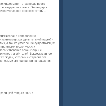
 информагентства после пресс-
легендарного ковчега. Экспедиция
бнаружила ряд несоответствий...
иск создано направление,
 занимающихся удивительной наукой -
овых, а так же укрепление существующих
аспирантами геологических
способствование организации и
иалистов и любителей. Вышесказанное
сех людей, которым интересна эта
 полевыми экспедициями направления
ведицкой гряды в 2009 г