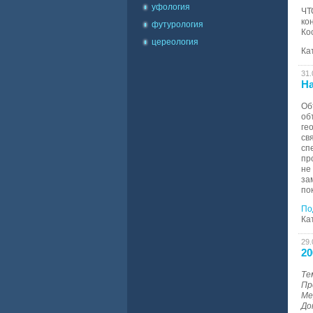
уфология
ЧТ
ко
футурология
Ко
цереология
Ка
31.
На
Об
об
ге
св
сп
пр
не
за
по
По
Ка
29.
20
Те
Пр
Ме
До