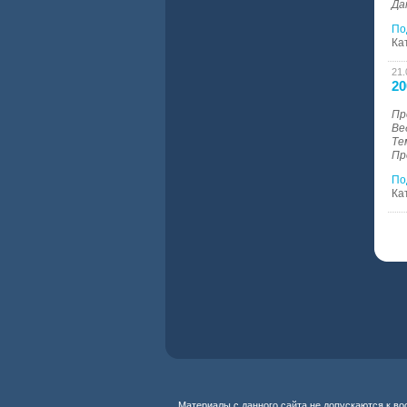
Да
По
Ка
21.
20
Пр
Ве
Те
Пр
По
Ка
Материалы с данного сайта не допускаются к в