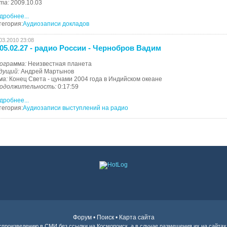
та:
2009.10.03
дробнее...
тегория:
Аудиозаписи докладов
03.2010 23:08
05.02.27 - радио России - Чернобров Вадим
ограмма:
Неизвестная планета
дущий:
Андрей Мартынов
ма:
Конец Света - цунами 2004 года в Индийском океане
одолжительность:
0:17:59
дробнее...
тегория:
Аудиозаписи выступлений на радио
Форум
•
Поиск
•
Карта сайта
оспроизведению в СМИ без ссылки на
Космопоиск
, а в случае размещения их на сайтах