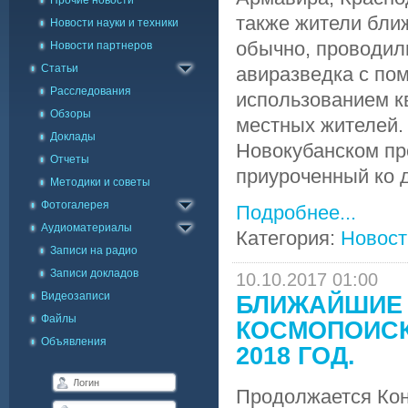
Прочие новости
также жители бли
Новости науки и техники
обычно, проводил
Новости партнеров
Статьи
авиразведка с пом
Расследования
использованием к
Обзоры
местных жителей.
Доклады
Новокубанском пр
Отчеты
приуроченный ко д
Методики и советы
Каталог фото
Фотогалерея
Галерея на карте
Подробнее...
Аудиоматериалы
Категория:
Новост
Записи на радио
Записи докладов
10.10.2017 01:00
Видеозаписи
БЛИЖАЙШИЕ 
Файлы
КОСМОПОИСК
Объявления
2018 ГОД.
Продолжается Кон