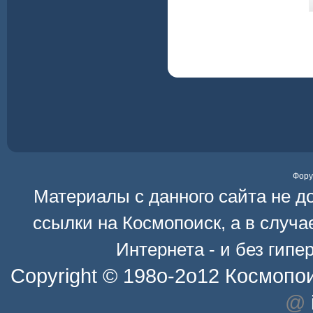
Фор
Материалы с данного сайта не д
ссылки на
Космопоиск
, а в случ
Интернета - и без гип
Copyright © 198o-2o12
Космопо
@