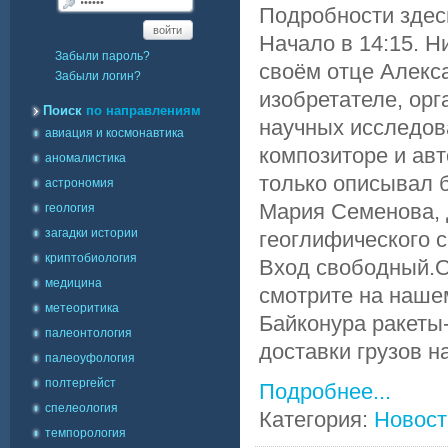
Подробности здесь
войти
Начало в 14:15. Н
Забыли пароль?
своём отце Алекс
Забыли логин?
изобретателе, ор
Поиск
по направлениям
научных исследов
авиация и космонавтика
композиторе и авт
аномалистика
только описывал б
астрономия
Мария Семенова, 
геология
загадки истории
геоглифического с
криптобиология
Вход свободный.О
медицина
смотрите на нашем
метеоритика
Байконура ракеты-
палеонтология
доставки грузов на
палеоуфология
полтергейст
Подробнее...
спелеология
Категория:
Новост
темпорология