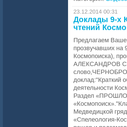
23.12.2014 00:31
Доклады 9-х 
чтений Космо
Предлагаем Ваше
прозвучавших на 9
Космопоиска), пр
АЛЕКСАНДРОВ Серг
слово,ЧЕРНОБРОВ
доклад:"Краткий 
деятельности Косм
Раздел «ПРОШЛОЕ
«Космопоиск»."Кл
Медведицкой гряд
«Спелеология-Кос