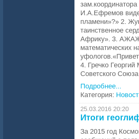
зам.координатора
И.А.Ефремов виде
пламени»?» 2. Жу
таинственное серд
Африку». 3. АЖАЖ
математических на
уфологов.«Привет
4. Гречко Георгий
Советского Союза,
Подробнее...
Категория:
Новост
25.03.2016 20:20
Итоги геогли
За 2015 год Косм