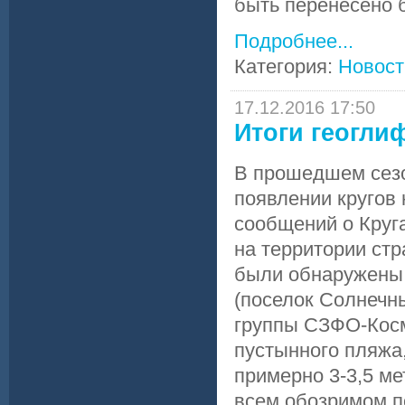
быть перенесено б
Подробнее...
Категория:
Новост
17.12.2016 17:50
Итоги геогли
В прошедшем сезо
появлении кругов 
сообщений о Круга
на территории стр
были обнаружены 
(поселок Солнечны
группы СЗФО-Косм
пустынного пляжа,
примерно 3-3,5 ме
всем обозримом п