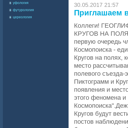
уфология
30.05.2017 21:57
футурология
Приглашаем в
цереология
Коллеги! ГЕОГ
КРУГОВ НА ПОЛЯХ
первую очередь ч
Космопоиска - ед
Кругов на полях, 
место рассчитыва
полевого съезда-
Пиктограмм и Круг
появления и место
этого феномена и 
Космопоиска".Деж
Кругов будут вес
постов наблюдени