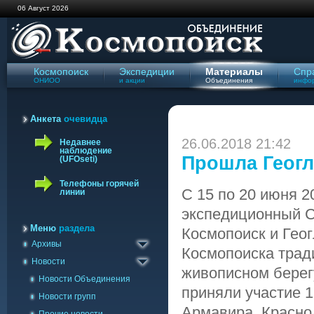
06 Август 2026
Космопоиск
Экспедиции
Материалы
Спр
ОНИОО
и акции
Объединения
инфо
Анкета
очевидца
26.06.2018 21:42
Недавнее
наблюдение
Прошла Геогл
(UFOseti)
Телефоны горячей
С 15 по 20 июня 2
линии
Архив сайта '98-'09
экспедиционный С
Газета Космопоиск
Меню
раздела
Космопоиск и Геог
Архивы
Архив новостей
Космопоиска трад
Новости
живописном берег
Новости Объединения
приняли участие 1
Новости групп
Армавира, Краснод