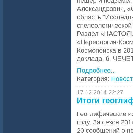
пещер и подземел
Александрович, «
область."Исследо
спелеологической 
Раздел «НАСТОЯ
«Цереология-Косм
Космопоиска в 201
доклада. 6. ЧЕЧЕ
Подробнее...
Категория:
Новост
17.12.2014 22:27
Итоги геогли
Геоглифические и
году. За сезон 20
20 сообщений о по