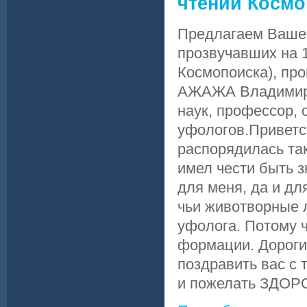
чтений Космо
Предлагаем Ваше
прозвучавших на 1
Космопоиска), пр
АЖАЖА Владимир Г
наук, профессор, 
уфологов.Приветс
распорядилась так
имел чести быть 
для меня, да и дл
чьи животворные 
уфолога. Потому ч
формации. Дороги
поздравить вас с
и пожелать ЗДОРОВ