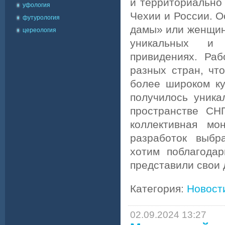
и территориально 
уфология
Чехии и России. О
футурология
дамы» или женщин
цереология
уникальных и
привидениях. Ра
разных стран, чт
более широком ку
получилось уника
пространстве СН
коллективная мо
разработок выбр
хотим поблагодар
представили свои 
Категория:
Новост
02.09.2024 13:27