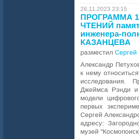
26.11.2023 23:15
ПРОГРАММА 1
ЧТЕНИЙ памяти
инженера-пол
КАЗАНЦЕВА
разместил
Сергей
Александр Петухо
к нему относитьс
исследования. П
Джеймса Рэнди и 
модели цифрового
первых эксперим
Сергей Александро
адресу: Загородн
музей "Космопоиска