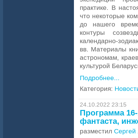
практике. В наст
что некоторые ком
до нашего време
контуры созвез
календарно-зодиа
вв. Материалы кн
астрономам, краев
культурой Беларуси
Подробнее...
Категория:
Новост
24.10.2022 23:15
Программа 16-
фантаста, инж
разместил
Сергей