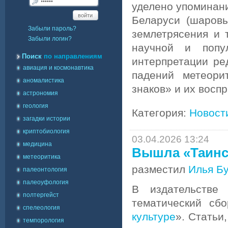
уделено упоминан
войти
Беларуси (шаров
Забыли пароль?
землетрясения и 
Забыли логин?
научной и попу
Поиск
по направлениям
интерпретации ре
авиация и космонавтика
падений метеори
аномалистика
знаков» и их восп
астрономия
геология
Категория:
Новост
загадки истории
криптобиология
03.04.2026 13:24
медицина
Вышла «Таинст
метеоритика
разместил
Илья Б
палеонтология
палеоуфология
В издательстве
полтергейст
тематический сбо
спелеология
культуре
». Статьи
темпорология