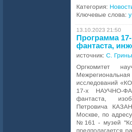
Категория:
Новост
Ключевые слова:
у
13.10.2023 21:50
Программа 17-
фантаста, инж
источник:
С. Гринь
Оргкомитет н
Межрегиональна
исследований «К
17-х НАУЧНО-Ф
фантаста, изоб
Петровича КАЗАН
Москве, по адресу
№161 - музей "Ко
предполагается р