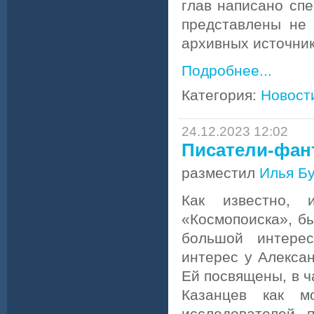
глав написано сп
представлены не
архивных источнико
Подробнее...
Категория:
Новост
24.12.2023 12:02
Писатели-фан
разместил
Илья Б
Как известно, 
«Космопоиска», бы
большой интере
интерес у Алекса
Ей посвящены, в ч
Казанцев как м
исследователей, 