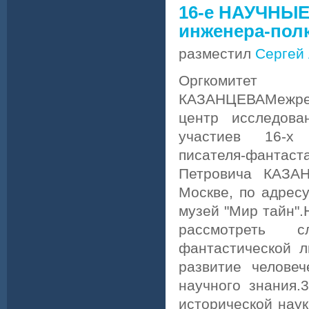
16-е НАУЧНЫЕ
инженера-полк
разместил
Сергей
Оргкомите
КАЗАНЦЕВАМежрег
центр исследов
участиев 16-х
писателя-фантаст
Петровича КАЗАН
Москве, по адресу
музей "Мир тайн".
рассмотреть с
фантастической л
развитие человеч
научного знания
исторической наук