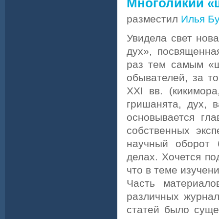
Многоликий «
разместил
Илья Б
Увидела свет нов
дух», посвященна
раз тем самым «
обывателей, за то
XXI вв. (кикимора
гришанята, дух, 
основывается гла
собственных экс
научный оборот 
делах. Хочется по
что в теме изучен
Часть материало
различных журнал
статей было суще