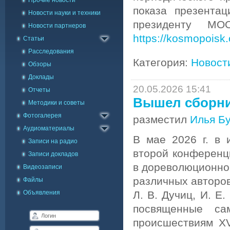
Прочие новости
показа презента
Новости науки и техники
президенту МО
Новости партнеров
https://kosmopoisk
Статьи
Расследования
Категория:
Новост
Обзоры
Доклады
20.05.2026 15:41
Отчеты
Вышел сборни
Методики и советы
Каталог фото
Фотогалерея
Галерея на карте
разместил
Илья Б
Аудиоматериалы
В мае 2026 г. в 
Записи на радио
второй конференц
Записи докладов
в дореволюционной
Видеозаписи
различных авторов 
Файлы
Объявления
Л. В. Дучиц, И. Е.
посвященные са
происшествиям X