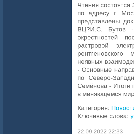
Чтения состоятся 
по адресу г. Мос
представлены док
ВЦ?И.С. Бутов 
окрестностей по
растровой элект
рентгеновского 
неявных взаимоде
- Основные напра
по Северо-Западн
Семёнова - Итоги 
в меняющемся мир
Категория:
Новост
Ключевые слова:
у
22.09.2022 22:33