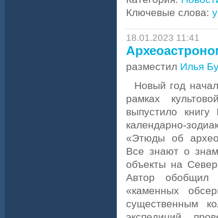
Ключевые слова:
у
18.01.2023 11:41
Археоастроно
разместил
Илья Б
Новый год началс
рамках культов
выпустило книгу
календарно-зоди
«Этюды об архео
Все знают о зна
объекты на Север
Автор обобщил 
«каменных обсер
существенным ко
экспедиций про