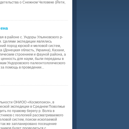
идетельства о Снежном Человеке (Йети,
шена
 в районе с. Ундоры Ульяновского р-
я. Целями экспедиции являлись
ний пород юрской и меловой систем,
 (Донецкая область, Украина), Казани,
гическим строением и фауной района, а
ценность для науки, были переданы в
икам Ундоровского палеонтологического
а помощь в проведении...
ельности ОНИОО «Космопоиск», в
ческой экспедиции в Среднем Поволжье
ить по правому берегу р. Волга в
астников с геологией рассматриваемого
еловой систем, поиски ископаемой
и так же запланировано посещение
зников будет проводиться с