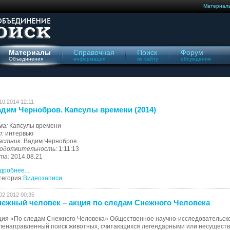
Материал
Материалы
Справочная
Поиск
Форум
Объединения
информация
по сайту
обсуждения
10.2014 12:11
дим Чернобров. Капсулы времени (2014)
ма:
Капсулы времени
п:
интервью
астник:
Вадим Чернобров
одолжительность:
1:11:13
та:
2014.08.21
дробнее...
тегория:
Видеозаписи
02.2012 00:35
ежный человек – акция по следам Снежного Человека
ция «По следам Снежного Человека» Общественное научно-исследовательск
ленаправленный поиск животных, считающихся легендарными или несуществ