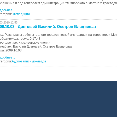
зрешения и под контролем администрации Ульяновского областного краеведчес
дробнее...
тегория:
Экспедиции
03.2010 12:53
09.10.03 - Довгошей Василий. Осетров Владислав
ма:
Результаты работы геолого-геофизической экспедиции на территории Мед
одолжительность:
0:17:48
роприятие:
Казанцевские чтения
кладчик:
Василий Довгошей, Осетров Владислав
та:
2009.10.03
дробнее...
тегория:
Аудиозаписи докладов