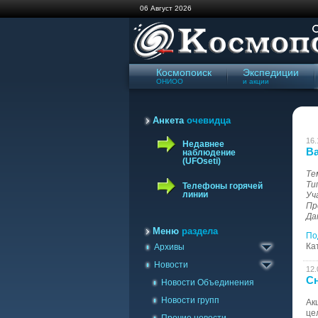
06 Август 2026
Космопоиск
Экспедиции
ОНИОО
и акции
Анкета
очевидца
16.
Недавнее
Ва
наблюдение
(UFOseti)
Те
Ти
Телефоны горячей
линии
Уч
Пр
Архив сайта '98-'09
Да
Газета Космопоиск
Меню
раздела
По
Ка
Архивы
Архив новостей
Новости
12.
Сн
Новости Объединения
Новости групп
Ак
це