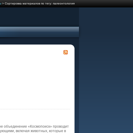
ы
> Сортировка материалов по тегу: палеонтология
ое объединение «Космопоиск» проводит
ующими, включая животных, которые в