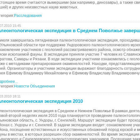
стоящее время считаются вымершими (как например, динозавры), а также св
ший) и других неизвестных науке животных.
тегория:
Расследования
07.2010 15:45
леонтологическая экспедиция в Среднем Поволжье завер
 июля завершилась пятидневная палеонтологическая экспедиция, проходившая
 Ульяновской области при поддержке Ундоровского палеонтологического музе
накомление участников с геологией рассматриваемого района, осмотр обнаже
иски ископаемой фауны. В экспедиции приняли участие 7 человек из Славянска
ратова, Самары и Рязани. В ходе экспедиции участники ознакомились с геоло
кже с методиками препарирования окаменелостей. Находки, представляющие 
зей. Организаторы и участники экспедиции выражают благодарность сотрудн
зея Ефимову Владимиру Михайловичу и Ефимову Владиславу Владимировичу з
дробнее...
тегория:
Новости Объединения
03.2010 18:11
леонтологическая экспедиция 2010
леонтологическая экспедиция в Среднем и Нижнем Поволжье В рамках деят
рвой-второй неделях июля 2010 года планируется проведение палеонтологи
льяновская область, с. Ундоры, г. Сенгилей). Маршрут экспедиции будет проход
йонах с. Ундоры и г. Сенгилей. В задачи экспедиции входит: ознакомление уч
йона, посещение естественных и искусственных обнажений пород юрской и м
уны в местах, в которых разрешен сбор окаменелостей. Во время экспедици
ьяновского и Сенгилеевского палеонтологических заказников. Посещение зака