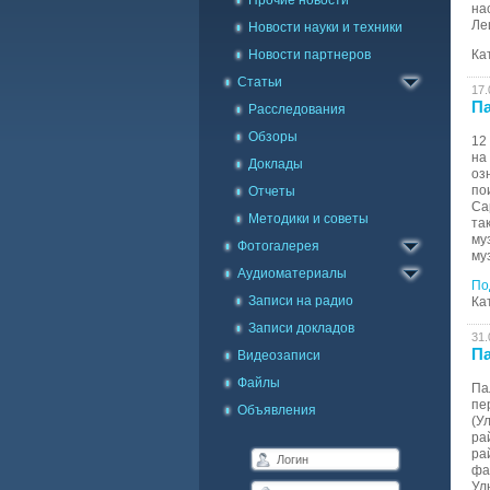
Прочие новости
на
Ле
Новости науки и техники
Новости партнеров
Ка
Статьи
17.
Па
Расследования
Обзоры
12
на
Доклады
оз
по
Отчеты
Са
Методики и советы
Каталог фото
та
му
Фотогалерея
Галерея на карте
му
Аудиоматериалы
По
Записи на радио
Ка
Записи докладов
31.
Па
Видеозаписи
Файлы
Па
пе
Объявления
(У
ра
ра
фа
Ул