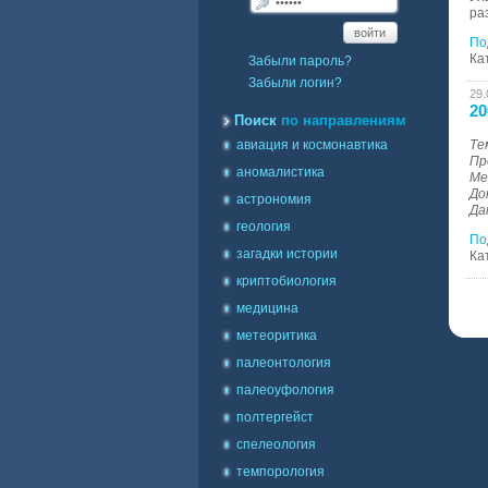
ра
войти
По
Ка
Забыли пароль?
Забыли логин?
29.
20
Поиск
по направлениям
авиация и космонавтика
Те
Пр
аномалистика
Ме
До
астрономия
Да
геология
По
загадки истории
Ка
криптобиология
медицина
метеоритика
палеонтология
палеоуфология
полтергейст
спелеология
темпорология