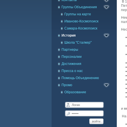
Контакты
Заявка в Skype
В 1
Пет
Группы Объединения
пер
Группы на карте
Нем
Иваново-Космопоиск
пал
Самара-Космопоиск
Нео
История
Школа "Сталкер"
Партнеры
Персоналии
Достижения
Пресса о нас
Помощь Объединению
Промо
Образование
и м
На 
войти