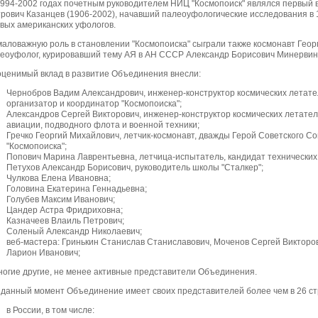
994-2002 годах почетным руководителем НИЦ "Космопоиск" являлся первый 
рович Казанцев (1906-2002), начавший палеоуфологические исследования в 1
вых американских уфологов.
аловажную роль в становлении "Космопоиска" сыграли также космонавт Геор
еоуфолог, курировавший тему АЯ в АН СССР Александр Борисович Минервин 
ценимый вклад в развитие Объединения внесли:
Чернобров Вадим Александрович, инженер-конструктор космических летате
организатор и координатор "Космопоиска";
Александров Сергей Викторович, инженер-конструктор космических летател
авиации, подводного флота и военной техники;
Гречко Георгий Михайлович, летчик-космонавт, дважды Герой Советского С
"Космопоиска";
Попович Марина Лаврентьевна, летчица-испытатель, кандидат технических 
Петухов Александр Борисович, руководитель школы "Сталкер";
Чулкова Елена Ивановна;
Головина Екатерина Геннадьевна;
Голубев Максим Иванович;
Цандер Астра Фридриховна;
Казначеев Влаиль Петрович;
Соленый Александр Николаевич;
веб-мастера: Гринькин Станислав Станиславович, Моченов Сергей Викторо
Ларион Иванович;
ногие другие, не менее активные представители Объединения.
данный момент Объединение имеет своих представителей более чем в 26 ст
в России, в том числе: