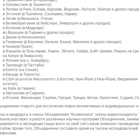
в Туркменистане (в Ашхабаде);
в Узбекистане (в Ташкенте);
в Латвии (в Риге, Елгава, Курземе, Видземе, Латгале, Лиепая и других города
в Эстонии (в Таллинне, Силламяэ, Нарве);
в Литве (в Вильнюсе, Утене)
в Великобритании (в Лейстере, Ливерпуле и других городах);
в Испании (в Мадриде);
во Франции (в Париже и других городах);
в Дании (в Копенгагене);
в Германии (в Берлине, Кельне, Бонне, Мюнхене и других городах);
в Чехии(в Праге);
в Израиле (в Тель-Авиве, Рамле, Эйлате, Хайфе, Бэйт-Шемеи, Ришон-ле-Ци
на Кипре (в Лимасоле);
в Японии (на о. Хоккайдо);
в Таиланде (в Паттайе);
в Египте (на Синае);
в Канаде (в Торонто);
в США (в штатах Массачусетс (г.Бостон), Нью-Йорк (г.Нью-Йорк), Вирджиния 
штатах);
на Кубе (в Гаване);
в Австралии (в Сиднее);
в Италии, Финляндии, Сербии, Греции, Турции, Китае, Аргентине, Судане, Ган
единение открыто для вступления новых коллективных и индивидуальных чл
ны и кандидаты в члены Объединения "Космопоиск", члены-корреспонденты 
ионов участвуют в работе различных научных программ Объединения, зани
равляются в экспедиции (чаще всего за свой счет) и/или помогают проведен
собом. Кроме того, Объединение составило архив на тысячи исследователей 
ефонами.