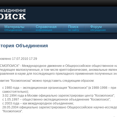
Материалы
Справочная
Поиск
Форум
Объединения
информация
по сайту
обсуждения
стория Объединения
овлено 17.07.2010 17:29
СМОПОИСК" - Международное движение и Общероссийское общественное на
ледующее малоизученные, в том числе криптофизические, аномальные явле
равления в науке для последующего прикладного применения полученных зна
витие "Космопоиска" можно представить следующим образом:
с 1980 года – экспедиционная организация "Космопоиск" (в 1988-1998 – пр
самостоятельно);
3.02.1994 года в Москве официально зарегистрирован центр "Космопоиск";
с 1.05.1997 – общественно-экспедиционное объединение "Космопоиск";
с 2003 года – как международное объединение;
28.05.2004 официально зарегистрировано Общероссийское научно-исслед
"Космопоиск".