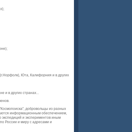
х);
оне);
(г.Норфолк), Юта, Калифорния и в других
е и в других странах...
енов.
"Космопоиска", добровольцы из разных
маются информационным обеспечением,
ию экспедиций и экспериментов иным
по России и миру с адресами и