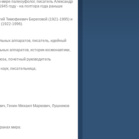
в мире палеоуфолог, писатель Александр
945 году - на полтора года раньше
гий Тимофеевич Береговой (1921-1995) и
(1922-1996).
льных аппаратов, писатель, идейный
ьных аппаратов, историк космонавтики,
оюза, почетный руководитель
наук, писательница;
вич, Генин Михаил Маркович, Лушников
ранах мира: