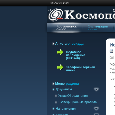
09 Август 2026
Космопоиск
Экспедиции
ОНИОО
и акции
Анкета
очевидца
И
Недавнее
наблюдение
Обн
(UFOseti)
"КО
Телефоны горячей
исс
линии
нап
Раз
Меню
раздела
Документы
Геологическое
Отправить сообщение
Устав Объединения
Изучения полтергейста
Связь с группами
Экспедиционные правила
Криптобиологическое
Ваши наблюдения
Направления
Уфологическое
Наблюдения УФОсети