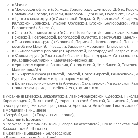
в Москве;
в Московской области (в Химках, Зеленограде, Дмитрове, Дубне, Коро
Павловском Посаде, Рошали, Жуковском, Щербинка, Подольске, Нахабин
в Центральном округе (в Смоленской, Тверской, Ярославской, Костром
Калужской, Брянской, Тульской, Орловской, Курской, Белгородской, Ряз
Воронежской областях);
в Северо-Западном округе (в Санкт-Петербурге, Ленинградской, Калин
Псковской, Новгородской, Вологодской областях, в республике Карелии
в Приволжском округе (в Кировской, Пермской, Нижегородской, Пензенс
республике Мари Эл, Чувашии, Удмуртии, Мордовии, Татарстане);
в Нижневолжском регионе (в Саратовской, Волгоградской, Астраханской
в Южном округе (в Ростовской области, в Краснодарском, Ставропольск
Кабардино-Балкарии и Карачаево-Черкессии);
в Уральском округе (в Башкирии, Свердловской, Челябинской, Тюменск
Мансийском АО);
в Сибирском округе (в Омской, Томской, Новосибирской, Кемеровской, И
Бурятии, в Алтайском и Красноярском крае);
в Дальневосточном округе (в Амурской, Сахалинской, Магаданской, Кам
Приморском краях, в Еврейской АО, Якутии-Саха);
в Украине (в Киевской, Закарпатской, Ивано-Франковской, Одесской, Никола
Кировоградской, Полтавской, Днепропетровской, Сумской, Харьковской, Зап
в Белоруссии (в Минской, Гродненской, Брестской, Витебской, Гомельской об
в Молдавии (в Кишиневе);
в Азербайджане (в Баку и на Апшероне);
в Армении (в Ереване);
в Казахстане (в Алма-Атинской, Северо-Казахстанской, Южно-Казахстанско
Казахстанской областях);
в Киргизии (в Бишкеке и Беловодском);