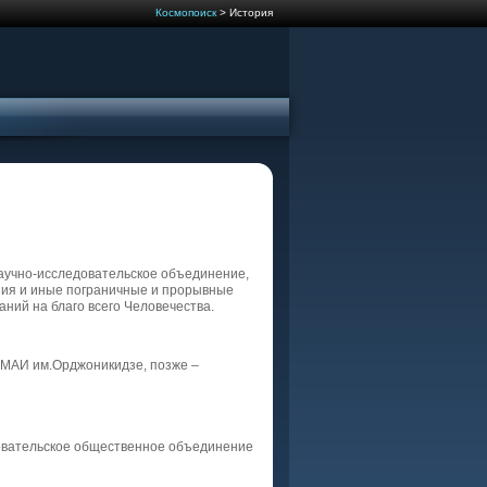
Космопоиск
> История
учно-исследовательское объединение,
ния и иные пограничные и прорывные
ний на благо всего Человечества.
и МАИ им.Орджоникидзе, позже –
овательское общественное объединение