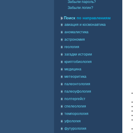
Забыли пароль?
Забыли логин?
Поиск
по направлениям
авиация и космонавтика
аномалистика
астрономия
геология
загадки истории
криптобиология
медицина
метеоритика
палеонтология
палеоуфология
полтергейст
спелеология
темпорология
уфология
футурология