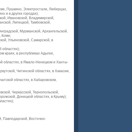
леве, Пушкино, Электростали, Люберцах,
о и в других городах);
ской, Ивановской, Владимирской,
анской, Липецкой, Тамбовской,
инградской, Мурманской, Архангельской,
, Коми;
кой, Ульяновской, Самарской, в
 областях);
ом краях, в республиках Адыгее,
ой областях, в Ямало-Ненецком и Ханты-
ркутской, Читинской областях, в Хакасии,
чатской областях, в Хабаровском,
евской, Черкасской, Тернопольской,
орожской, Донецкой областях, в Крыму);
ластях);
й, Павлодарской, Восточно-