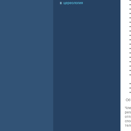
цереология
Объ
Чле
рег
отп
спо
тел