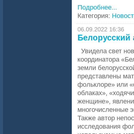
Подробнее...
Категория:
Новост
06.09.2022 16:36
Белорусский
Увидела свет нова
координатора «Бе
земли белорусско
представлены мат
фольклоре» или «
облаках», «ходяч
женщине», явления
многочисленные э
Также автор непо
исследования фол