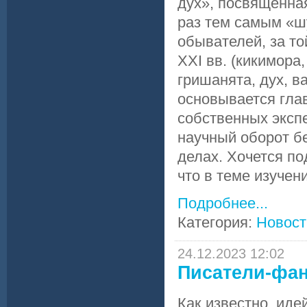
дух», посвященна
раз тем самым «ш
обывателей, за то
XXI вв. (кикимора,
гришанята, дух, в
основывается гла
собственных эксп
научный оборот бе
делах. Хочется по
что в теме изуче
Подробнее...
Категория:
Новост
24.12.2023 12:02
Писатели-фан
Как известно, ид