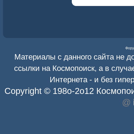
Фор
Материалы с данного сайта не д
ссылки на
Космопоиск
, а в случ
Интернета - и без гип
Copyright © 198o-2o12
Космопо
@