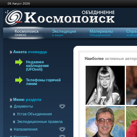
09 Август 2026
Космопоиск
Экспедиции
Материалы
Спра
ОНИОО
и акции
Объединения
инфор
Анкета
очевидца
Наиболее
активные автор
Недавнее
наблюдение
(UFOseti)
Телефоны горячей
линии
Меню
раздела
Документы
Геологическое
Отправить сообщение
Устав Объединения
Изучения полтергейста
Связь с группами
Экспедиционные правила
Криптобиологическое
Ваши наблюдения
Направления
Уфологическое
Наблюдения УФОсети