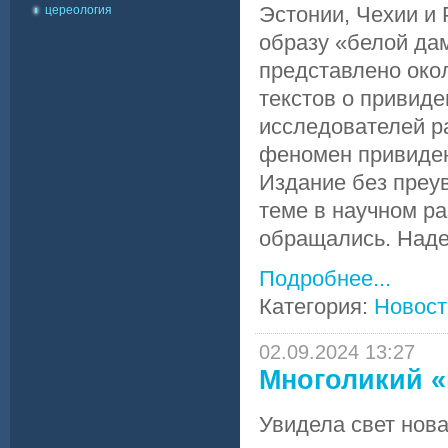
Эстонии, Чехии и
цереология
образу «белой да
представлено око
текстов о привид
исследователей ра
феномен привиден
Издание без преу
теме в научном ра
обращались. Надее
Подробнее...
Категория:
Новост
02.09.2024 13:27
Многоликий 
Увидела свет нов