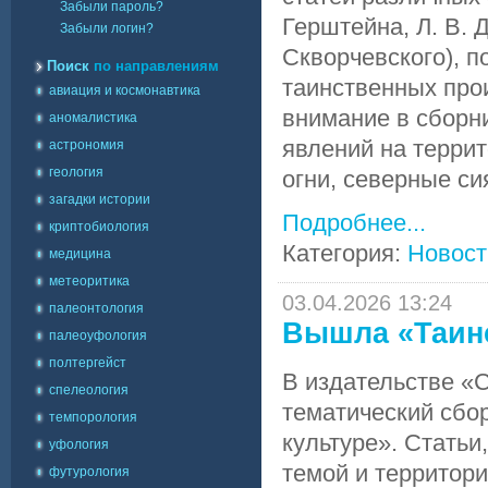
Забыли пароль?
Герштейна, Л. В. Д
Забыли логин?
Скворчевского), 
Поиск
по направлениям
таинственных про
авиация и космонавтика
внимание в сборн
аномалистика
явлений на терри
астрономия
геология
огни, северные сия
загадки истории
Подробнее...
криптобиология
Категория:
Новост
медицина
метеоритика
03.04.2026 13:24
палеонтология
Вышла «Таинс
палеоуфология
полтергейст
В издательстве «
спелеология
тематический сбо
темпорология
культуре». Стать
уфология
темой и территори
футурология