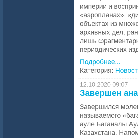
империи и воспри
«аэропланах», «д
объектах из множе
архивных дел, ра
лишь фрагментарн
периодических изд
Подробнее...
Категория:
Новост
12.10.2020 09:07
Завершен ана
Завершился молек
называемого «бага
ауле Баганалы Ау
Казахстана. Напо