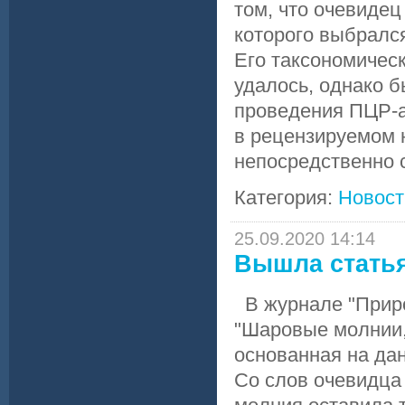
том, что очевидец
которого выбрался
Его таксономичес
удалось, однако 
проведения ПЦР-а
в рецензируемом 
непосредственно 
Категория:
Новост
25.09.2020 14:14
Вышла стать
В журнале "Приро
"Шаровые молнии,
основанная на дан
Со слов очевидца