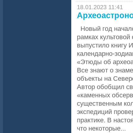
18.01.2023 11:41
Археоастрон
Новый год началс
рамках культовой 
выпустило книгу 
календарно-зодиа
«Этюды об археоа
Все знают о знам
объекты на Север
Автор обобщил св
«каменных обсерв
существенным кол
экспедиций прове
практике. В насто
что некоторые...