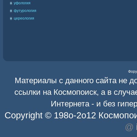
уфология
футурология
цереология
Фор
Материалы с данного сайта не д
ссылки на
Космопоиск
, а в случ
Интернета - и без гип
Copyright © 198o-2o12
Космопо
@