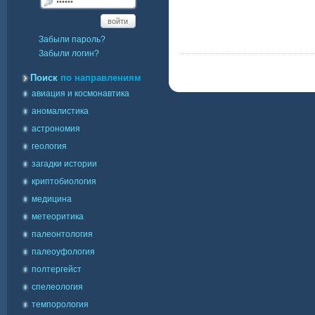
войти
Забыли пароль?
Забыли логин?
Поиск
по направлениям
авиация и космонавтика
аномалистика
астрономия
геология
загадки истории
криптобиология
медицина
метеоритика
палеонтология
палеоуфология
полтергейст
спелеология
темпорология