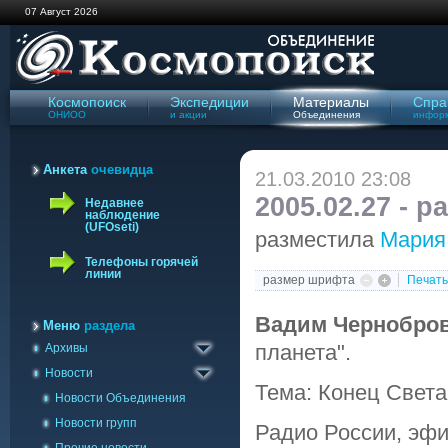
07 Август 2026
Космопоиск
Экспедиции
Материалы
Спра
ОНИОО
и акции
Объединения
инфор
Анкета
очевидца
21.03.2010 23:08
2005.02.27 - 
Недавнее
наблюдение
(UFOseti)
разместила
Мария
Телефоны горячей
линии
размер шрифта
Печать
Архив сайта '98-'09
Вадим Чернобро
Газета Космопоиск
Меню
раздела
планета".
Архивы
Архив новостей
Новости
Тема: Конец Света
Новости Объединения
Новости групп
Радио России, эфи