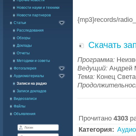
Прочие новости
Новости науки и техники
Новости партнеров
{mp3}records/radio
Статьи
Расследования
Обзоры
Скачать зап
Доклады
Отчеты
Программа:
Неизв
Методики и советы
Каталог фото
Ведущий:
Андрей 
Фотогалерея
Галерея на карте
Тема:
Конец Света
Аудиоматериалы
Записи на радио
Продолжительно
Записи докладов
Видеозаписи
Файлы
Объявления
Прочитано
4303
р
Категория:
Аудио