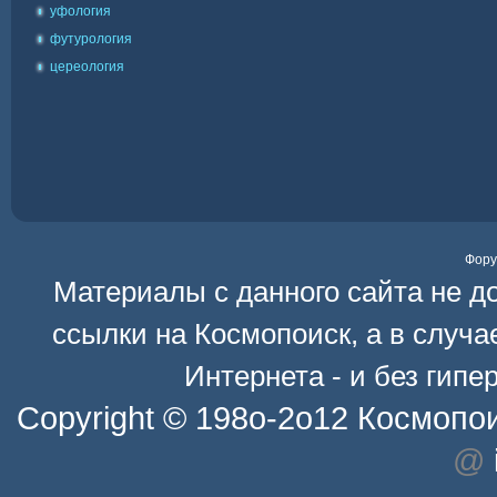
уфология
футурология
цереология
Фор
Материалы с данного сайта не д
ссылки на
Космопоиск
, а в случ
Интернета - и без гип
Copyright © 198o-2o12
Космопо
@