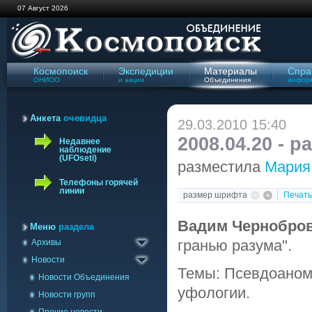
07 Август 2026
Космопоиск
Экспедиции
Материалы
Спра
ОНИОО
и акции
Объединения
инфор
Анкета
очевидца
29.03.2010 15:40
2008.04.20 - 
Недавнее
наблюдение
(UFOseti)
разместила
Мария
Телефоны горячей
линии
размер шрифта
Печать
Архив сайта '98-'09
Вадим Чернобро
Газета Космопоиск
Меню
раздела
гранью разума".
Архивы
Архив новостей
Новости
Темы: Псевдоаном
Новости Объединения
уфологии.
Новости групп