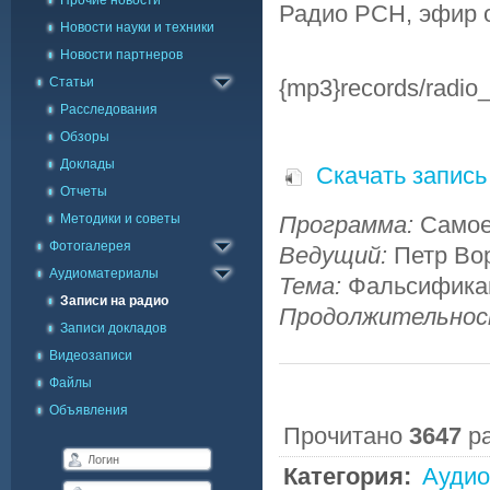
Прочие новости
Радио РСН, эфир о
Новости науки и техники
Новости партнеров
Статьи
{mp3}records/radi
Расследования
Обзоры
Доклады
Скачать запись
Отчеты
Методики и советы
Каталог фото
Программа:
Самое
Фотогалерея
Галерея на карте
Ведущий:
Петр Во
Аудиоматериалы
Тема:
Фальсифика
Записи на радио
Продолжительно
Записи докладов
Видеозаписи
Файлы
Объявления
Прочитано
3647
р
Категория:
Аудио