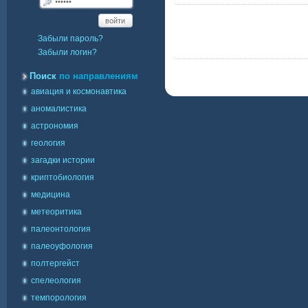
войти
Забыли пароль?
Забыли логин?
Поиск
по направлениям
авиация и космонавтика
аномалистика
астрономия
геология
загадки истории
криптобиология
медицина
метеоритика
палеонтология
палеоуфология
полтергейст
спелеология
темпорология