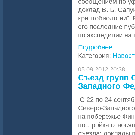
сообщением по уф
доклад В. Б. Сапу
криптобиологии". 
его последние пуб
по экспедиции на 
Подробнее...
Категория:
Новост
05.09.2012 20:38
Cъезд групп
Западного Фе
С 22 по 24 сентяб
Северо-Западного
на побережье Фин
постройка относя
съезда: доклады 