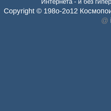
Интернета - и без гип
Copyright © 198o-2o12
Космопо
@