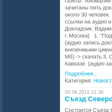
газеты "Аномалия
зачитаны пять до
около 30 человек.
ссылки на аудио
Докладчик: Вадим
г. Москва) 1. "По
(аудио запись докл
внезенмыми цивил
Мб) -> скачать 3.
Кавказе. (аудио з
Подробнее...
Категория:
Новост
20.06.2011 21:36
Cъезд Северо
Состоится Cъезд