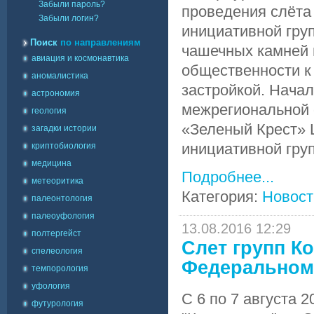
Забыли пароль?
проведения слёта 
Забыли логин?
инициативной гру
Поиск
по направлениям
чашечных камней 
авиация и космонавтика
общественности к
аномалистика
застройкой. Нача
астрономия
межрегиональной 
геология
«Зеленый Крест» 
загадки истории
инициативной груп
криптобиология
медицина
Подробнее...
метеоритика
Категория:
Новост
палеонтология
палеоуфология
13.08.2016 12:29
полтергейст
Слет групп К
спелеология
Федеральном
темпорология
уфология
C 6 по 7 августа
футурология