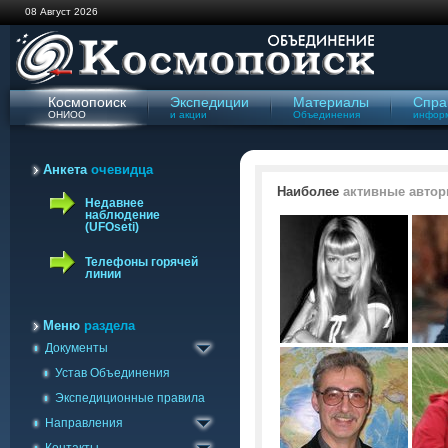
08 Август 2026
Космопоиск
Экспедиции
Материалы
Спра
ОНИОО
и акции
Объединения
инфор
Анкета
очевидца
Наиболее
активные автор
Недавнее
наблюдение
(UFOseti)
Телефоны горячей
линии
Меню
раздела
Документы
Геологическое
Отправить сообщение
Устав Объединения
Изучения полтергейста
Связь с группами
Экспедиционные правила
Криптобиологическое
Ваши наблюдения
Направления
Уфологическое
Наблюдения УФОсети