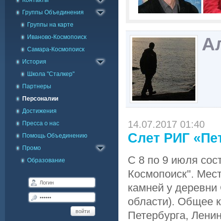
Контакты
Заявка в Skype
Группы Объединения
Группы на карте
Иваново-Космопоиск
А
Самара-Космопоиск
История
Школа "Сталкер"
Партнеры
Персоналии
Достижения
14.07.2017 01:40
Пресса о нас
Слет РИГ «Пе
Помощь Объединению
Промо
С 8 по 9 июля сос
Образование
Космопоиск". Мес
камней у деревни
области). Общее к
войти
Петербурга, Ленин