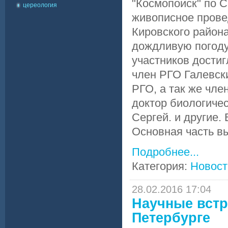
"Космопоиск" по 
цереология
живописное прове
Кировского района
дождливую погоду,
участников достиг
член РГО Галевск
РГО, а так же чле
доктор биологиче
Сергей. и другие.
Основная часть вы
Подробнее...
Категория:
Новост
28.02.2016 17:04
Научные встр
Петербурге