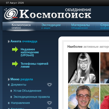
07 Август 2026
Космопоиск
Экспедиции
Материалы
Спра
ОНИОО
и акции
Объединения
инфор
Анкета
очевидца
Наиболее
активные автор
Недавнее
наблюдение
(UFOseti)
Телефоны горячей
линии
Меню
раздела
Документы
Геологическое
Отправить сообщение
Устав Объединения
Изучения полтергейста
Связь с группами
Экспедиционные правила
Криптобиологическое
Ваши наблюдения
Направления
Уфологическое
Наблюдения УФОсети