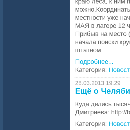
краю леса, к ним 
можно.Координаты
местности уже на
МАЯ в лагере 12 ч
Прибыв на место (
начала поиски кру
штатном...
Подробнее...
Категория:
Новост
28.03.2013 19:29
Ещё о Челяби
Куда делись тыся
Дмитриева: http://
Категория:
Новост