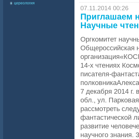
цереология
07.11.2014 00:26
Приглашаем на
Научные чтен
Оргкомитет науч
Общероссийская н
организация«КОС
14-х чтениях Ко
писателя-фантаста
полковникаАлекса
7 декабря 2014 г.
обл., ул. Паркова
рассмотреть след
фантастической л
развитие человече
научного знания.