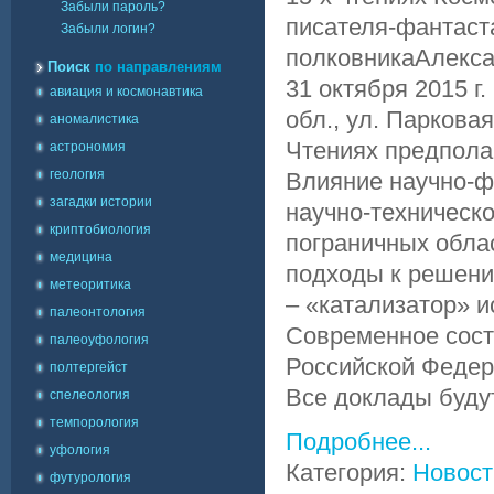
Забыли пароль?
писателя-фантаста
Забыли логин?
полковникаАлекса
Поиск
по направлениям
31 октября 2015 г
авиация и космонавтика
обл., ул. Парковая
аномалистика
Чтениях предпола
астрономия
геология
Влияние научно-ф
загадки истории
научно-техническо
криптобиология
пограничных обла
медицина
подходы к решению
метеоритика
– «катализатор» и
палеонтология
Современное сост
палеоуфология
Российской Федер
полтергейст
Все доклады будут
спелеология
темпорология
Подробнее...
уфология
Категория:
Новост
футурология