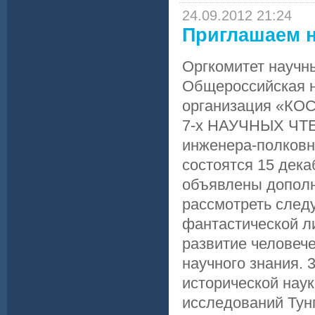
24.09.2012 21:24
Приглашаем н
Оргкомитет науч
Общероссийская н
организация «КО
7-х НАУЧНЫХ ЧТЕН
инженера-полков
состоятся 15 дека
объявлены дополн
рассмотреть след
фантастической л
развитие человече
научного знания.
исторической наук
исследований Тун