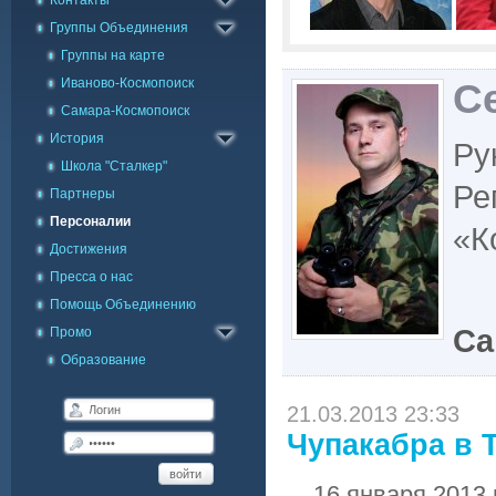
Контакты
Заявка в Skype
Группы Объединения
Группы на карте
Иваново-Космопоиск
С
Самара-Космопоиск
История
Ру
Школа "Сталкер"
Ре
Партнеры
Персоналии
«К
Достижения
Пресса о нас
Помощь Объединению
Са
Промо
Образование
21.03.2013 23:33
Чупакабра в Т
войти
16 января 2013 го