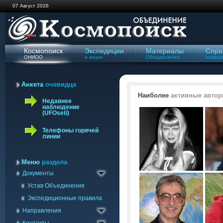
07 Август 2026
Космопоиск
Экспедиции
Материалы
Спра
ОНИОО
и акции
Объединения
инфор
Анкета
очевидца
Наиболее
активные автор
Недавнее
наблюдение
(UFOseti)
Телефоны горячей
линии
Меню
раздела
Документы
Геологическое
Отправить сообщение
Устав Объединения
Изучения полтергейста
Связь с группами
Экспедиционные правила
Криптобиологическое
Ваши наблюдения
Направления
Уфологическое
Наблюдения УФОсети