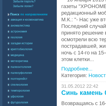
Забыли пароль?
газеты "ХРОНОМЕТ
Забыли логин?
редакционный моб
Поиск
по направлениям
М.К.: "- Нас уже 
авиация и космонавтика
Последний случай
аномалистика
астрономия
принято решение 
геология
осмотрели всю те
загадки истории
пострадавшей, жив
криптобиология
ночь с 14-го на 15
медицина
этом клетки...
метеоритика
палеонтология
Подробнее...
палеоуфология
Категория:
Новост
полтергейст
спелеология
31.05.2012 22:42
темпорология
Синь камень 0
уфология
Возвращаясь с 16-
футурология