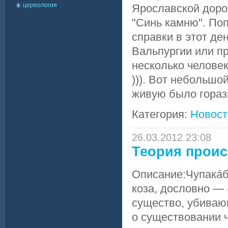
цереология
Ярославской дорог
"Синь камню". Поп
справки в этот де
Вальпургии или п
несколько челове
))). Вот небольшо
живую было гораз
Категория:
Новост
26.03.2012 23:08
Теория прои
Описание:Чупака́б
коза, дословно —
существо, убива
о существовании 