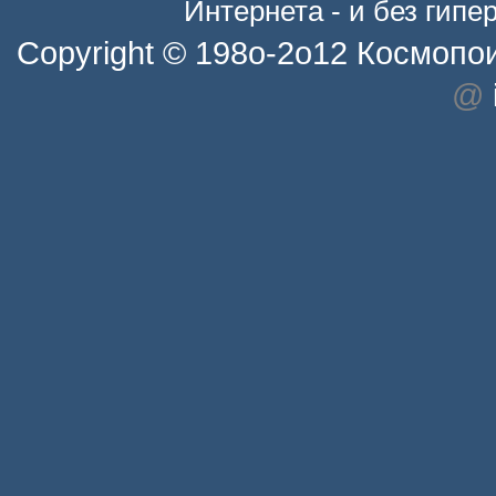
Интернета - и без гип
Copyright © 198o-2o12
Космопо
@