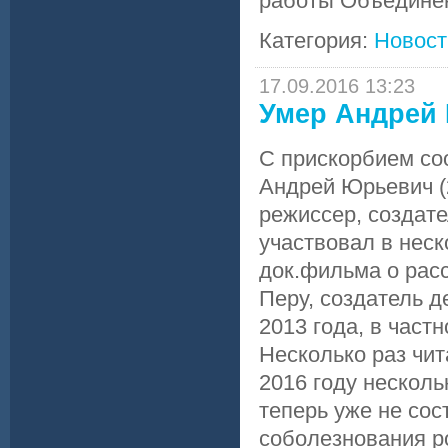
работы Объедине
Категория:
Новост
17.09.2016 13:23
Умер Андрей
С прискорбием со
Андрей Юрьевич (2
режиссер, создате
участвовал в неск
док.фильма о рас
Перу, создатель д
2013 года, в част
Несколько раз чит
2016 году несколь
теперь уже не сос
соболезнования р