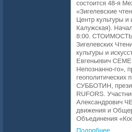
состоится 48-я М
«Зигелевские чтен
Центр культуры и 
Калужская). Начал
8:00. СТОИМОСТЬ 
Зигелевских Чтени
культуры и искусс
Евгеньевич СЕМЕ
Непознанно-го», 
геополитических п
СУББОТИН, презид
RUFORS. Участник
Александрович Ч
движения и Общер
Объединения «Кос
Подробнее...