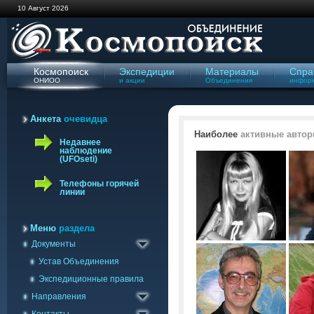
10 Август 2026
Космопоиск
Экспедиции
Материалы
Спра
ОНИОО
и акции
Объединения
инфор
Анкета
очевидца
Наиболее
активные автор
Недавнее
наблюдение
(UFOseti)
Телефоны горячей
линии
Меню
раздела
Документы
Геологическое
Отправить сообщение
Устав Объединения
Изучения полтергейста
Связь с группами
Экспедиционные правила
Криптобиологическое
Ваши наблюдения
Направления
Уфологическое
Наблюдения УФОсети