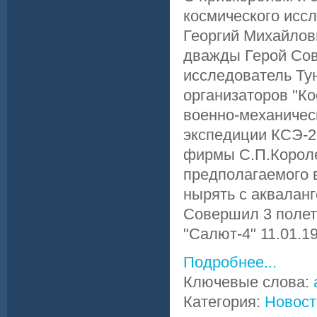
космического исс
Георгий Михайлович
дважды Герой Сове
исследователь Тун
организаторов "Ко
военно-механическ
экспедиции КСЭ-2 
фирмы С.П.Короле
предполагаемого 
нырять с акваланг
Совершил 3 полета
"Салют-4" 11.01.19
Подробнее...
Ключевые слова:
Категория:
Новост