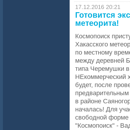
17.12.2016 20:21
Готовится эк
метеорита!
Космопоиск присту
Хакасского метеор
по местному време
между деревней Б
типа Черемушки в 
НЕкоммерческий х
будет, после пров
предварительным 
в районе Саяного
началась! Для уча
свободной форме
"Космопоиск" - Ва