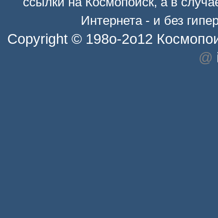
ссылки на
Космопоиск
, а в случ
Интернета - и без гип
Copyright © 198o-2o12
Космопо
@