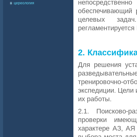
непосредственно
цереология
обеспечивающий 
целевых задач
регламентируется
2. Классифик
Для решения уста
разведыватель
тренировочно-о
экспедиции. Цели 
их работы.
2.1. Поисково-р
проверки имею
характере АЗ, АЯ
выбора места для