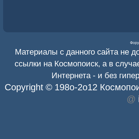
Фор
Материалы с данного сайта не д
ссылки на
Космопоиск
, а в случ
Интернета - и без гип
Copyright © 198o-2o12
Космопо
@