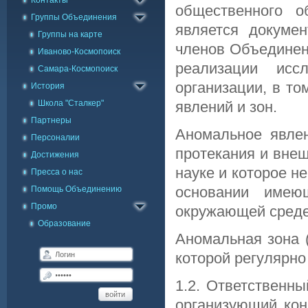
Контакты
Заявка в Skype
общественного о
Группы Объединения
является докуме
Группы на карте
членов Объединен
Иваново-Космопоиск
реализации исс
Самара-Космопоиск
организации, в т
История
Школа "Сталкер"
явлений и зон.
Партнеры
Аномальное явлен
Персоналии
протекания и вне
Достижения
науке и которое н
Пресса о нас
основании имею
Помощь Объединению
Промо
окружающей среде
Образование
Аномальная зона 
которой регулярн
1.2. Ответственн
войти
организующий кон