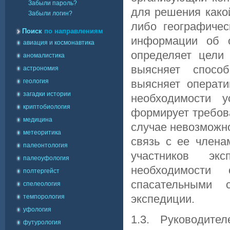
Забыли пароль?
для решения како
Забыли логин?
либо географичес
Поиск
по направлениям
информации об о
авиация и космонавтика
определяет цели
аномалистика
выясняет спосо
астрономия
геология
выясняет операти
загадки истории
необходимости у
криптобиология
формирует требов
медицина
случае невозможн
метеоритика
связь с ее члена
палеонтология
участников эк
палеоуфология
необходимости
полтергейст
спасательными
спелеология
экспедиции.
темпорология
уфология
1.3. Руководите
футурология