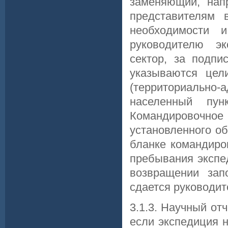
заменяющий, нап
представителям 
необходимости 
руководителю эк
сектор, за подпи
указываются цел
(территориаль
населенный пун
Командировочн
установленного о
бланке командиро
пребывания экспе
возвращении зап
сдается руководит
3.1.3. Научный от
если экспедиция н