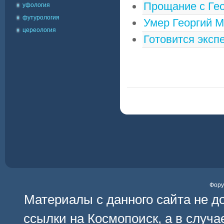
Прощание с Гео
уфология
футурология
Умер Георгий 
цереология
Готовится эксп
Фор
Материалы с данного сайта не д
ссылки на
Космопоиск
, а в случ