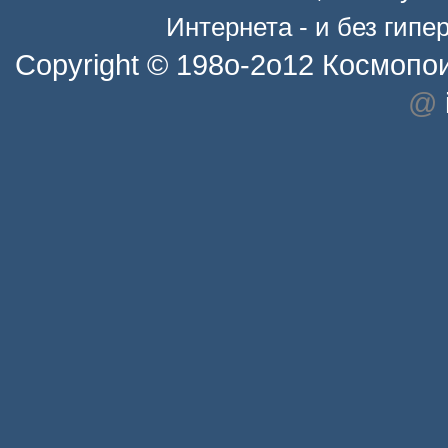
Интернета - и без гип
Copyright © 198o-2o12
Космопо
@