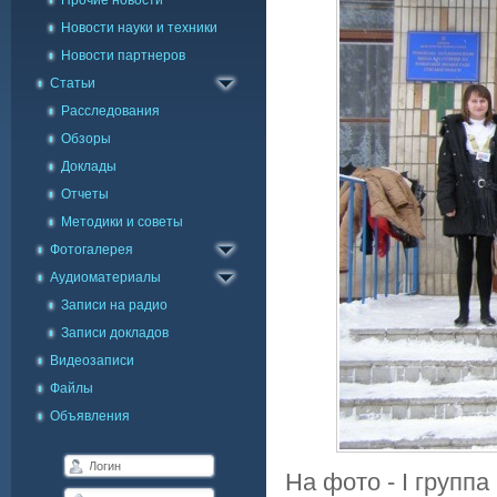
Прочие новости
Новости науки и техники
Новости партнеров
Статьи
Расследования
Обзоры
Доклады
Отчеты
Методики и советы
Каталог фото
Фотогалерея
Галерея на карте
Аудиоматериалы
Записи на радио
Записи докладов
Видеозаписи
Файлы
Объявления
На фото - I групп