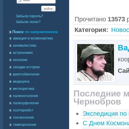
войти
Забыли пароль?
Прочитано
13573
р
Забыли логин?
Категория:
Новос
Поиск
по направлениям
авиация и космонавтика
Ва
аномалистика
астрономия
коо
геология
загадки истории
Са
криптобиология
медицина
метеоритика
Последние м
палеонтология
Чернобров
палеоуфология
полтергейст
Экспедиция по 
спелеология
С Днем Космон
темпорология