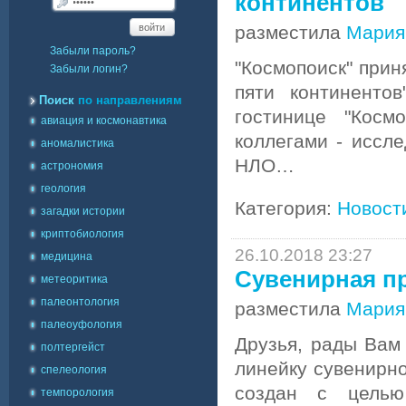
континентов
войти
разместила
Мария
Забыли пароль?
"Космопоиск" при
Забыли логин?
пяти континенто
Поиск
по направлениям
гостинице "Косм
авиация и космонавтика
коллегами - иссл
аномалистика
НЛО…
астрономия
геология
Категория:
Новост
загадки истории
криптобиология
26.10.2018 23:27
медицина
Сувенирная п
метеоритика
палеонтология
разместила
Мария
палеоуфология
Друзья, рады Вам
полтергейст
линейку сувенирно
спелеология
создан с целью
темпорология