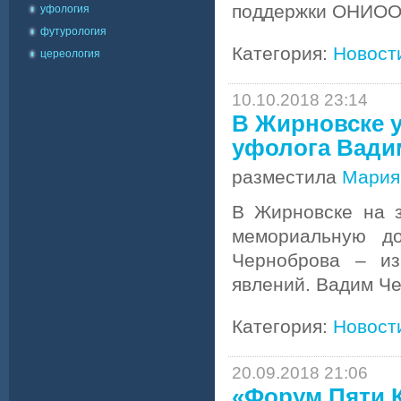
поддержки ОНИОО 
уфология
футурология
Категория:
Новост
цереология
10.10.2018 23:14
В Жирновске у
уфолога Вади
разместила
Мария
В Жирновске на з
мемориальную до
Черноброва – из
явлений. Вадим Ч
Категория:
Новост
20.09.2018 21:06
«Форум Пяти 