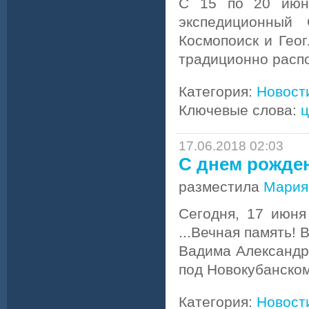
С 15 по 20 июня
экспедиционный
Космопоиск и Геог
традиционно расп
Категория:
Новост
Ключевые слова:
ц
17.06.2018 02:03
С днем рожден
разместила
Мария
Сегодня, 17 июня
...Вечная память! 
Вадима Александро
под Новокубанском
Категория:
Новост