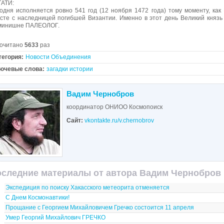
АТИ:
одня исполняется ровно 541 год (12 ноября 1472 года) тому моменту, как
сте с наследницей погибшей Византии. Именно в этот день Великий князь
минишне ПАЛЕОЛОГ.
очитано
5633
раз
тегория:
Новости Объединения
ючевые слова:
загадки истории
Вадим Чернобров
координатор ОНИОО Космопоиск
Сайт:
vkontakte.ru/v.chernobrov
следние материалы от автора Вадим Чернобров
Экспедиция по поиску Хакасского метеорита отменяется
С Днем Космонавтики!
Прощание с Георгием Михайловичем Гречко состоится 11 апреля
Умер Георгий Михайлович ГРЕЧКО