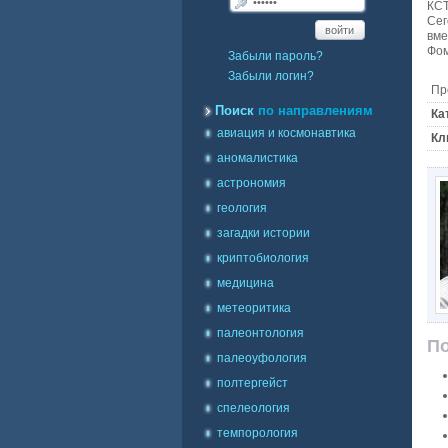
КСТ
Сег
войти
вме
Фо
Забыли пароль?
Забыли логин?
Пр
Поиск
по направлениям
Ка
авиация и космонавтика
Кл
аномалистика
астрономия
геология
загадки истории
криптобиология
медицина
метеоритика
палеонтология
По
палеоуфология
полтергейст
спелеология
темпорология