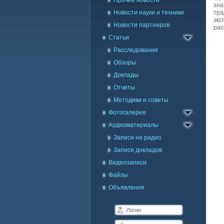
Прочие новости
зна
Новости науки и техники
тра
экс
Новости партнеров
рас
Статьи
Расследования
Обзоры
Доклады
Отчеты
Методики и советы
Каталог фото
Фотогалерея
Галерея на карте
Аудиоматериалы
Записи на радио
Записи докладов
Видеозаписи
Файлы
Объявления