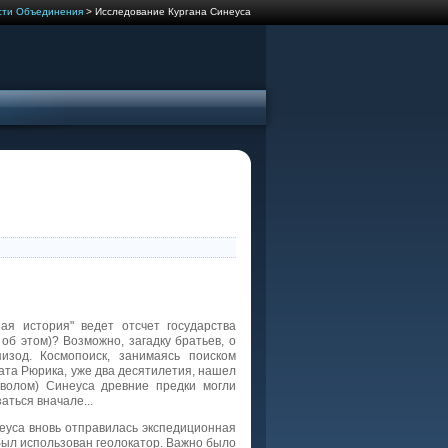
сти Объединения
> Исследование Кургана Синеуса
я история" ведет отсчет государства
 об этом)? Возможно, загадку братьев, о
изод. Космопоиск, занимаясь поиском
ата Рюрика, уже два десятилетия, нашел
имволом) Синеуса древние предки могли
аться вначале...
еуса вновь отправилась экспедиционная
 был использован геолокатор. Важно было