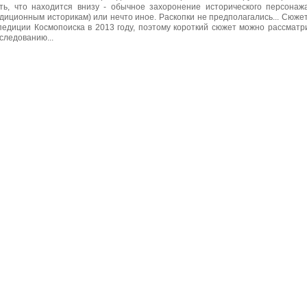
ть, что находится внизу - обычное захоронение исторического персонаж
диционным историкам) или нечто иное. Раскопки не предполагались... Сюжет
педиции Космопоиска в 2013 году, поэтому короткий сюжет можно рассматр
следованию...