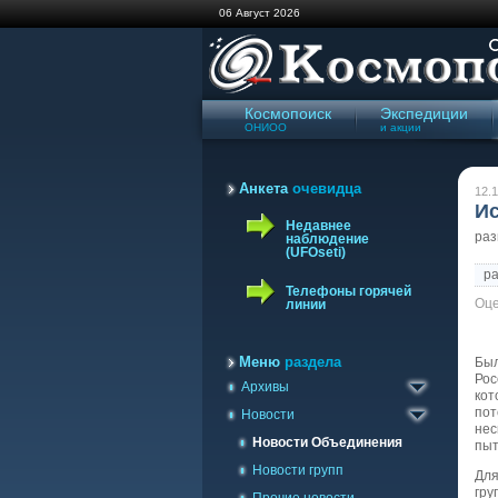
06 Август 2026
Космопоиск
Экспедиции
ОНИОО
и акции
Анкета
очевидца
12.1
Ис
Недавнее
ра
наблюдение
(UFOseti)
р
Телефоны горячей
Оце
линии
Архив сайта '98-'09
Газета Космопоиск
Меню
раздела
Был
Рос
Архивы
Архив новостей
кот
пот
Новости
нес
Новости Объединения
пыт
Новости групп
Для
гру