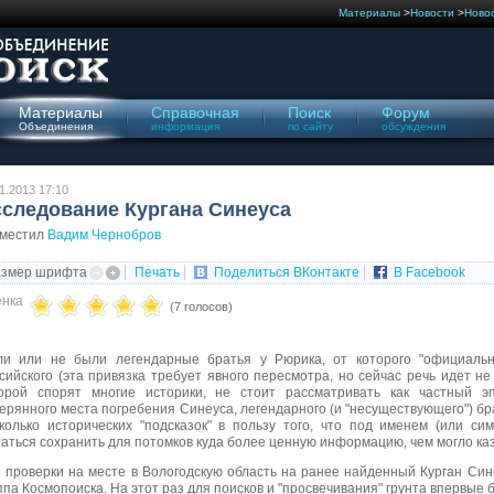
Материалы
>
Новости
>
Ново
Материалы
Справочная
Поиск
Форум
Объединения
информация
по сайту
обсуждения
1.2013 17:10
следование Кургана Синеуса
зместил
Вадим Чернобров
азмер шрифта
Печать
Поделиться ВКонтакте
В Facebook
нка
(7 голосов)
и или не были легендарные братья у Рюрика, от которого "официальна
сийского (эта привязка требует явного пересмотра, но сейчас речь идет не
орой спорят многие историки, не стоит рассматривать как частный эп
ерянного места погребения Синеуса, легендарного (и "несуществующего") бр
колько исторических "подсказок" в пользу того, что под именем (или с
аться сохранить для потомков куда более ценную информацию, чем могло каз
 проверки на месте в Вологодскую область на ранее найденный Курган Син
ппа Космопоиска. На этот раз для поисков и "просвечивания" грунта впервые