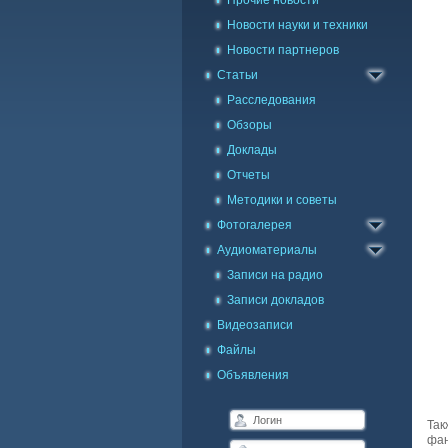
Прочие новости
Новости науки и техники
Новости партнеров
Статьи
Расследования
Обзоры
Доклады
Отчеты
Методики и советы
Каталог фото
Фотогалерея
Галерея на карте
Аудиоматериалы
Записи на радио
Записи докладов
Видеозаписи
Файлы
Объявления
Так
фан