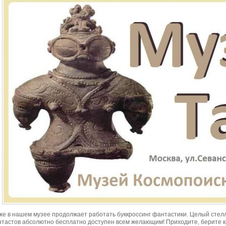
же в нашем музее продолжает работать буккроссинг фантастики. Целый стел
тастов абсолютно бесплатно доступен всем желающим! Приходите, берите кн