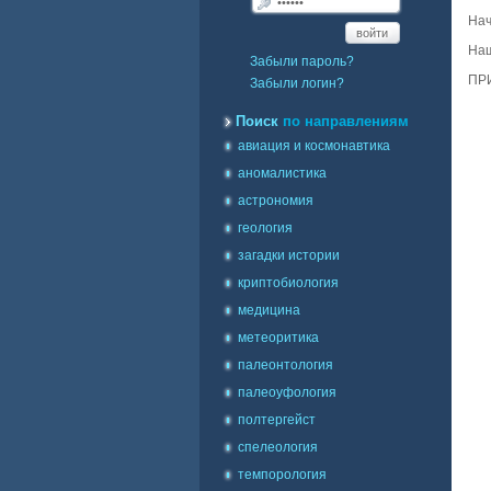
Нач
войти
Наш
Забыли пароль?
ПР
Забыли логин?
Поиск
по направлениям
авиация и космонавтика
аномалистика
астрономия
геология
загадки истории
криптобиология
медицина
метеоритика
палеонтология
палеоуфология
полтергейст
спелеология
темпорология