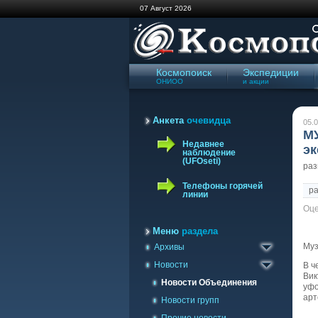
07 Август 2026
Космопоиск
Экспедиции
ОНИОО
и акции
Анкета
очевидца
05.0
М
Недавнее
эк
наблюдение
(UFOseti)
ра
Телефоны горячей
р
линии
Оце
Архив сайта '98-'09
Газета Космопоиск
Меню
раздела
Муз
Архивы
Архив новостей
Новости
В ч
Вик
Новости Объединения
уфо
арт
Новости групп