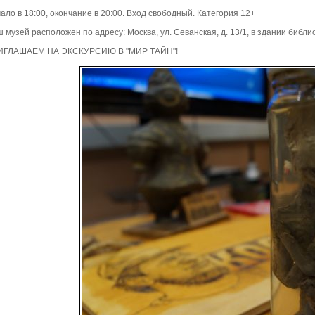
ало в 18:00, окончание в 20:00. Вход свободный. Категория 12+
 музей расположен по адресу: Москва, ул. Севанская, д. 13/1, в здании библ
ИГЛАШАЕМ НА ЭКСКУРСИЮ В "МИР ТАЙН"!