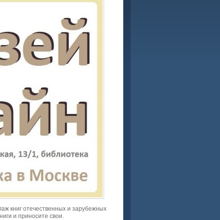
лаж книг отечественных и зарубежных
иги и приносите свои.