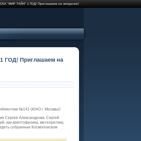
 "МИР ТАЙН" 1 ГОД! Приглашаем на экскурсию!
ГОД! Приглашаем на
библиотеки №141 (ЮАО г. Москвы)!
сия Сергея Александрова. Сергей
й, как криптофизика, метеоритика,
видеть собранные Космопоиском