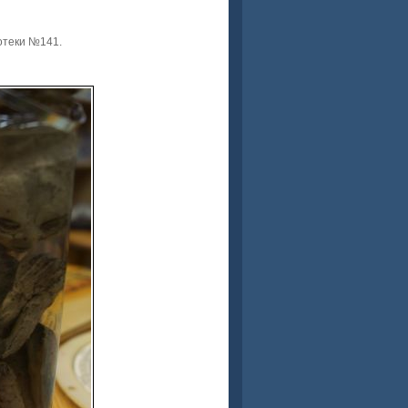
иотеки №141.