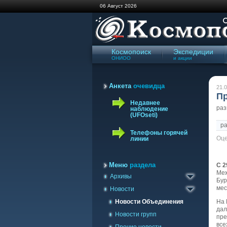
06 Август 2026
Космопоиск
Экспедиции
ОНИОО
и акции
Анкета
очевидца
21.0
Пр
Недавнее
ра
наблюдение
(UFOseti)
р
Телефоны горячей
Оце
линии
Архив сайта '98-'09
Газета Космопоиск
Меню
раздела
С 2
Ме
Архивы
Архив новостей
Бур
мес
Новости
Новости Объединения
На 
дал
Новости групп
пре
все