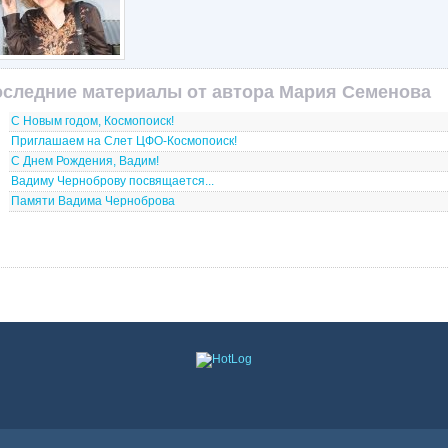
следние материалы от автора Мария Семенова
С Новым годом, Космопоиск!
Приглашаем на Слет ЦФО-Космопоиск!
С Днем Рождения, Вадим!
Вадиму Черноброву посвящается...
Памяти Вадима Черноброва