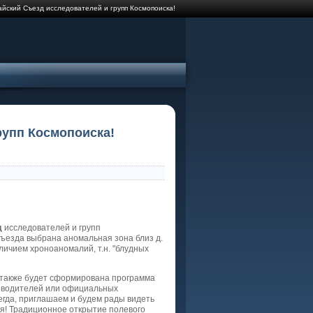
йский Съезд исследователей и групп Космопоиска!
рупп Космопоиска!
д
исследователей и групп
Съезда выбрана аномальная зона близ д.
личием хроноаномалий, т.н. "блудных
акже будет сформирована программа
ководителей или официальных
егда, приглашаем и будем рады видеть
ая! Традиционное открытие полевого