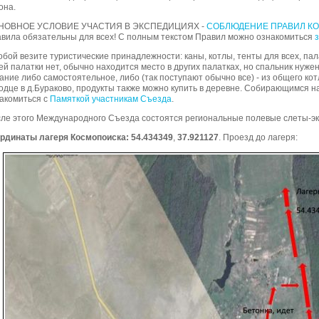
она.
НОВНОЕ УСЛОВИЕ УЧАСТИЯ В ЭКСПЕДИЦИЯХ -
СОБЛЮДЕНИЕ ПРАВИЛ К
вила обязательны для всех! С полным текстом Правил можно ознакомиться
обой везите туристические принадлежности: каны, котлы, тенты для всех, палат
ей палатки нет, обычно находится место в других палатках, но спальник нужен
ание либо самостоятельное, либо (так поступают обычно все) - из общего кот
одце в д.Бураково, продукты также можно купить в деревне. Собирающимся 
акомиться с
Памяткой участникам Съезда
.
ле этого Международного Съезда состоятся региональные полевые слеты-э
рдинаты лагеря Космопоиска: 54.434349
,
37.921127
. Проезд до лагеря: