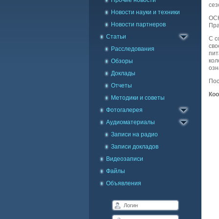
Прочие новости
сез
Новости науки и техники
ОС
Новости партнеров
Пра
Статьи
С с
сво
Расследования
пит
кол
Обзоры
озн
Доклады
Пос
Отчеты
Коо
Методики и советы
Каталог фото
Фотогалерея
Галерея на карте
Аудиоматериалы
Записи на радио
Записи докладов
Видеозаписи
Файлы
Объявления