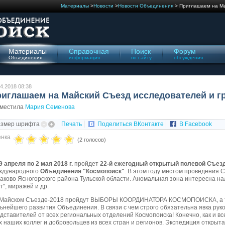
Материалы
>
Новости
>
Новости Объединения
> Приглашаем на Ма
Материалы
Справочная
Поиск
Форум
Объединения
информация
по сайту
обсуждения
4.2018 08:38
иглашаем на Майский Съезд исследователей и г
зместила
Мария Семенова
азмер шрифта
Печать
Поделиться ВКонтакте
В Facebook
нка
(2 голосов)
9 апреля по 2 мая 2018 г.
пройдет
22-й ежегодный открытый полевой Съез
ждународного
Объединения "Космопоиск"
. В этом году местом проведения 
аково Ясногорского района Тульской области. Аномальная зона интересна на
т", миражей и др.
Майском Съезде-2018 пройдут ВЫБОРЫ КООРДИНАТОРА КОСМОПОИСКА, а т
ьнейшего развития Объединения. В связи с чем строго обязательна явка ру
дставителей от всех региональных отделений Космопоиска! Конечно, как и вс
х наших коллег и добровольцев из всех стран и регионов. Экспедиция открыт