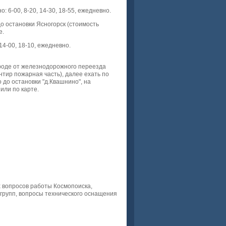
: 6-00, 8-20, 14-30, 18-55, ежедневно.
о остановки Ясногорск (стоимость
е.
14-00, 18-10, ежедневно.
ороде от железнодорожного переезда
нтир пожарная часть), далее ехать по
о до остановки "д.Квашнино", на
или по карте.
 вопросов работы Космопоиска,
групп, вопросы технического оснащения