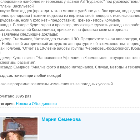
бследование наиболее интересных участков АЗ "Бураково" под руководством 
тланы Васильевой
онкурс Лозоходцев (проходить этап можно в удобное для Вас время, подведени
пелеотренировки (техники подъема из вертикальной пещеры с использовани
рудование, если у кого нет - предоставим). Тренер - Игорь Коммель
оклады. В лагере будет экран и проектор, желающие сделать доклады по рабо
ам исследований Космопоиска, привозите на флешках свои материалы.
 заявлены следующие доклады:
димиp Емельянов, "Фото/видео съемка НЛО. Предпочтительная аппаратура, 
. Небольшой исторический экскурс по аппаратуре и её возможностям в период
ан Голубев, "Отчет за 10-летие работы группы "Череповец-Космопоиск". Юби
!
димир Кукольников, "Направление Уфология в Космопоиске: текущее состоя
спективы развития".
ксандр Смирнов, "Анализ фото и видео материалов. Случаи, методы и технич
зд состоится при любой погоде!
ако в программе возможны изменения из-за погодных условий.
очитано
3095
раз
тегория:
Новости Объединения
Мария Семенова