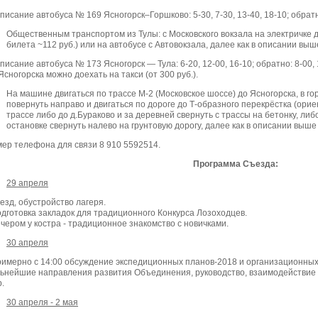
писание автобуса № 169 Ясногорск–Горшково: 5-30, 7-30, 13-40, 18-10; обратно
Общественным транспортом из Тулы: с Московского вокзала на электричке д
билета ~112 руб.) или на автобусе с Автовокзала, далее как в описании выш
писание автобуса № 173 Ясногорск — Тула: 6-20, 12-00, 16-10; обратно: 8-00, 
Ясногорска можно доехать на такси (от 300 руб.).
На машине двигаться по трассе М-2 (Московское шоссе) до Ясногорска, в г
повернуть направо и двигаться по дороге до Т-образного перекрёстка (орие
трассе либо до д.Бураково и за деревней свернуть с трассы на бетонку, либ
остановке свернуть налево на грунтовую дорогу, далее как в описании выше 
ер телефона для связи 8 910 5592514.
Программа Съезда:
29 апреля
аезд, обустройство лагеря.
одготовка закладок для традиционного Конкурса Лозоходцев.
ечером у костра - традиционное знакомство с новичками.
30 апреля
римерно с 14:00 обсуждение экспедиционных планов-2018 и организационных
ьнейшие направления развития Объединения, руководство, взаимодействие 
р.
30 апреля - 2 мая