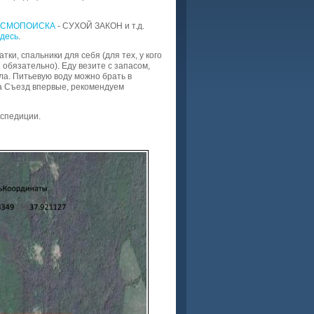
ОСМОПОИСКА
- СУХОЙ ЗАКОН и т.д.
здесь
.
ки, спальники для себя (для тех, у кого
 обязательно). Еду везите с запасом,
ла. Питьевую воду можно брать в
на Съезд впервые, рекомендуем
кспедиции.