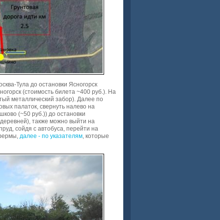
осква-Тула до остановки Ясногорск
ногорск (стоимость билета ~400 руб.). На
тый металлический забор). Далее по
овых палаток, свернуть налево на
ково (~50 руб.)) до остановки
а деревней), также можно выйти на
пруд, сойдя с автобуса, перейти на
 фермы,
далее - по указателям
, которые