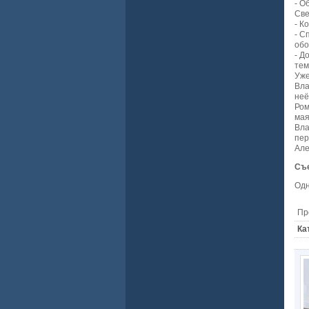
- О
Све
- К
- С
обо
- Д
тем
Уже
Вла
неё
Ром
мая
Вла
пер
Але
Съе
Одн
Пр
Ка