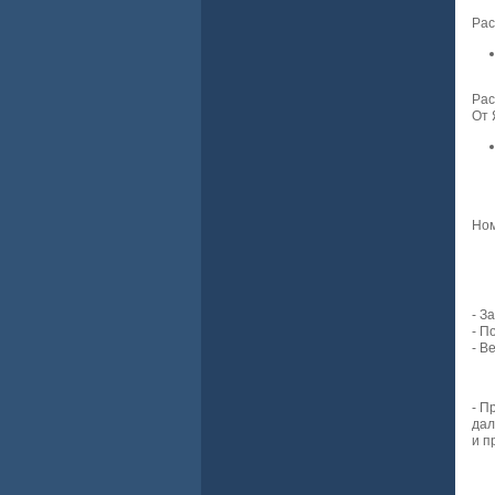
Рас
Рас
От 
Ном
- З
- П
- В
- П
дал
и п