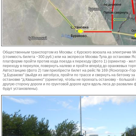
Общественным транспортом из Москвы: с Курского вокзала на электричке М
(стоимость билета ~300 руб.) или на экспрессе Москва-Тула до остановки Яс
платформе пройти против хода поезда к переходу (фото 1) (ориентир - жел
переходу в переулок, повернуть налево и пройти вперёд до оранжевых торг
Автостанцию (фото 2) там приобрести билет на рейс № 169 (Ясногорск–Горш
"д.Бураково" (выйдя из автобуса, пройти по трассе и свернуть на бетонку з
остановке "д.Квашнино" (ориентир, чтобы не проехать остановку - большой 
другую сторону дороги и по грунтовой дороге идти вдоль леса до развалин
будут установлены).