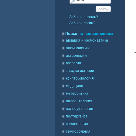
войти
Забыли пароль?
Забыли логин?
Поиск
по направлениям
авиация и космонавтика
аномалистика
астрономия
геология
загадки истории
криптобиология
медицина
метеоритика
палеонтология
палеоуфология
полтергейст
спелеология
темпорология