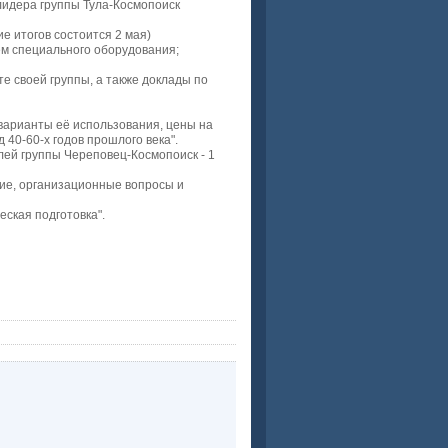
лидера группы Тула-Космопоиск
е итогов состоится 2 мая)
ем специального оборудования;
те своей группы, а также доклады по
варианты её использования, цены на
 40-60-х годов прошлого века".
лей группы Череповец-Космопоиск - 1
ние, организационные вопросы и
еская подготовка".