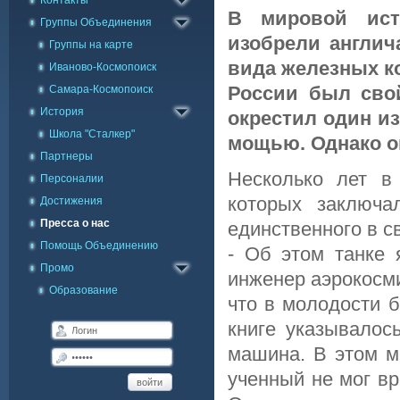
Контакты
Заявка в Skype
В мировой ист
Группы Объединения
изобрели англич
Группы на карте
вида железных ко
Иваново-Космопоиск
России был свой
Самара-Космопоиск
История
окрестил один и
Школа "Сталкер"
мощью. Однако он
Партнеры
Несколько лет в
Персоналии
которых заключа
Достижения
Пресса о нас
единственного в с
Помощь Объединению
- Об этом танке 
Промо
инженер аэрокосми
Образование
что в молодости б
книге указывалос
машина. В этом м
ученный не мог вр
войти