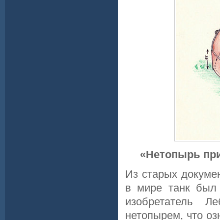
«Нетопырь при
Из старых докумен
в мире танк был
изобретатель Ле
нетопырем, что оз