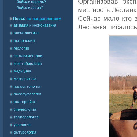
Организовав экс
Забыли пароль?
Забыли логин?
местность Лестанк
Сейчас мало кто 
Поиск
по направлениям
авиация и космонавтика
Лестанка писалось 
аномалистика
астрономия
геология
загадки истории
криптобиология
медицина
метеоритика
палеонтология
палеоуфология
полтергейст
спелеология
темпорология
уфология
футурология