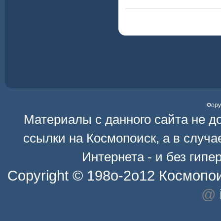
Фор
Материалы с данного сайта не д
ссылки на
Космопоиск
, а в случ
Интернета - и без гип
Copyright © 198o-2o12
Космопо
@