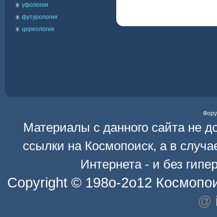
уфология
футурология
цереология
Фор
Материалы с данного сайта не д
ссылки на
Космопоиск
, а в случ
Интернета - и без гип
Copyright © 198o-2o12
Космопо
@