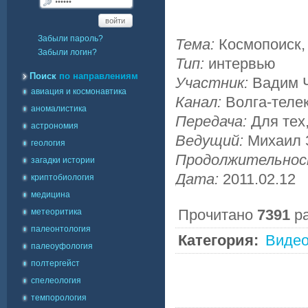
войти
Забыли пароль?
Тема:
Космопоиск,
Забыли логин?
Тип:
интервью
Поиск
по направлениям
Участник:
Вадим 
авиация и космонавтика
Канал:
Волга-теле
аномалистика
Передача:
Для тех
астрономия
Ведущий:
Михаил 
геология
Продолжительно
загадки истории
Дата:
2011.02.12
криптобиология
медицина
Прочитано
7391
р
метеоритика
палеонтология
Категория:
Видео
палеоуфология
полтергейст
спелеология
темпорология