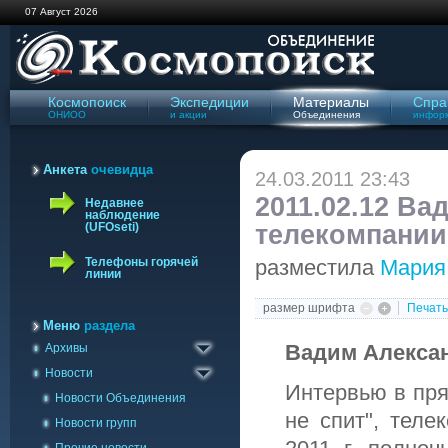
07 Август 2026
Космопоиск
Экспедиции
Материалы
Спра
ОНИОО
и акции
Объединения
инфор
Анкета
очевидца
24.03.2011 23:43
2011.02.12 В
Недавнее
наблюдение
телекомпании
(UFOseti)
Телефоны горячей
разместила
Мария
линии
Архив сайта '98-'09
размер шрифта
Печать
Газета Космопоиск
Меню
раздела
Вадим Алексан
Архивы
Архив новостей
Новости
Интервью в пря
Новости Объединения
не спит", теле
Новости групп