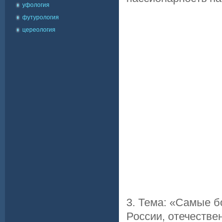
уфология
футурология
цереология
3. Тема: «Самые 
России, отечестве