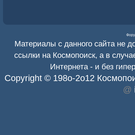
Фор
Материалы с данного сайта не д
ссылки на
Космопоиск
, а в случ
Интернета - и без гип
Copyright © 198o-2o12
Космопо
@