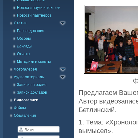
Прочие новости
Новости науки и техники
Новости партнеров
Статьи
Расследования
Обзоры
Доклады
Отчеты
Методики и советы
Каталог фото
Фотогалерея
Галерея на карте
Аудиоматериалы
ф
Записи на радио
Предлагаем Вашем
Записи докладов
Автор видеозаписе
Видеозаписи
Файлы
Бетлинский.
Объявления
1. Тема: «Хроноло
вымысел».