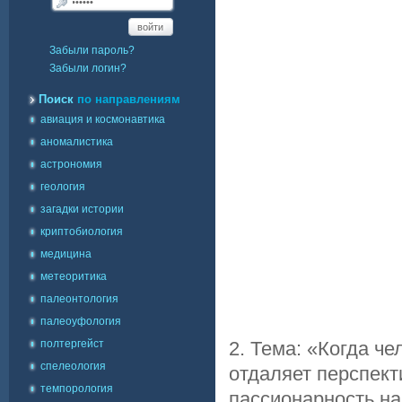
войти
Забыли пароль?
Забыли логин?
Поиск
по направлениям
авиация и космонавтика
аномалистика
астрономия
геология
загадки истории
криптобиология
медицина
метеоритика
палеонтология
палеоуфология
полтергейст
2. Тема: «Когда че
спелеология
отдаляет перспект
темпорология
пассионарность н