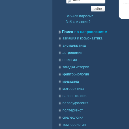
войти
Забыли пароль?
Забыли логин?
Поиск
по направлениям
авиация и космонавтика
аномалистика
астрономия
геология
загадки истории
криптобиология
медицина
метеоритика
палеонтология
палеоуфология
полтергейст
спелеология
темпорология