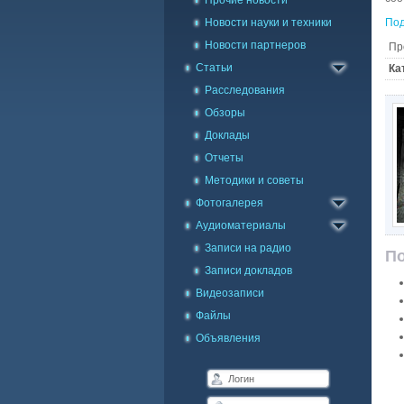
Прочие новости
Новости науки и техники
Под
Новости партнеров
Пр
Статьи
Ка
Расследования
Обзоры
Доклады
Отчеты
Методики и советы
Каталог фото
Фотогалерея
Галерея на карте
Аудиоматериалы
Записи на радио
По
Записи докладов
Видеозаписи
Файлы
Объявления