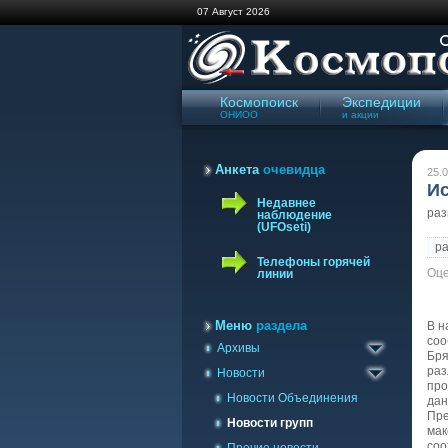
07 Август 2026
Космопоиск
Экспедиции
ОНИОО
и акции
Анкета
очевидца
25.0
Ис
Недавнее
ра
наблюдение
(UFOseti)
р
Телефоны горячей
Оце
линии
Архив сайта '98-'09
Газета Космопоиск
Меню
раздела
В н
соо
Архивы
Архив новостей
Бря
раз
Новости
про
Новости Объединения
дан
Пре
Новости групп
мак
соо