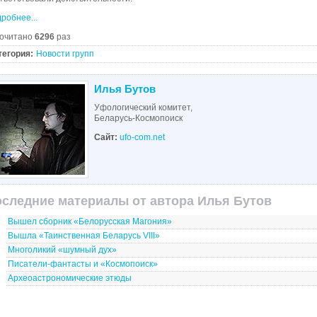
робнее...
очитано
6296
раз
тегория:
Новости групп
Илья Бутов
Уфологический комитет,
Беларусь-Космопоиск
Сайт:
ufo-com.net
следние материалы от автора Илья Бутов
Вышел сборник «Белорусская Магония»
Вышла «Таинственная Беларусь VIII»
Многоликий «шумный дух»
Писатели-фантасты и «Космопоиск»
Археоастрономические этюды