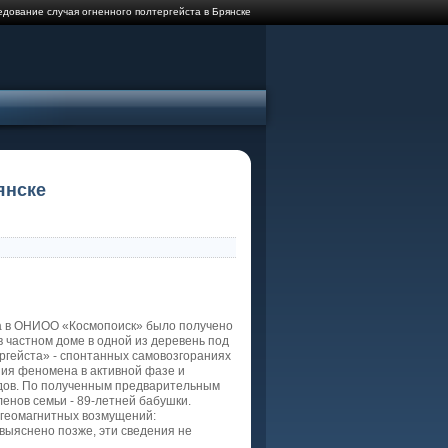
дование случая огненного полтергейста в Брянске
янске
та в ОНИОО «Космопоиск» было получено
 частном доме в одной из деревень под
ергейста» - спонтанных самовозгораниях
ния феномена в активной фазе и
едов. По полученным предварительным
енов семьи - 89-летней бабушки.
 геомагнитных возмущений:
 выяснено позже, эти сведения не