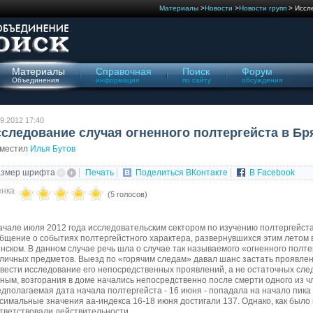
Материалы
>
Новости
>
Новости групп
> Иссле
Материалы
Справочная
Поиск
Форум
Объединения
информация
по сайту
обсуждения
9.2012 17:40
следование случая огненного полтергейста в Бр
зместил
Илья Бутов
азмер шрифта
Печать
Поделиться ВКонтакте
В Facebook
нка
(5 голосов)
ачале июля 2012 года исследовательским сектором по изучению полтергейс
бщение о событиях полтергейстного характера, развернувшихся этим летом в
нском. В данном случае речь шла о случае так называемого «огненного полт
личных предметов. Выезд по «горячим следам» давал шанс застать проявле
вести исследование его непосредственных проявлений, а не остаточных сл
ным, возгорания в доме начались непосредственно после смерти одного из чл
дполагаемая дата начала полтергейста - 16 июня - попадала на начало пика
симальные значения аа-индекса 16-18 июня достигали 137. Однако, как было
тветствовали действительности.