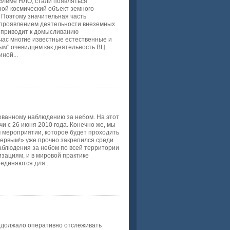
блеме НЛО, стали появляться
ной космический объект земного
 Поэтому значительная часть
с проявлением деятельности внеземных
д приводит к домысливанию
час многие известные естественные и
м" очевидцем как деятельность ВЦ.
ной...
ованному наблюдению за небом. На этот
и с 26 июня 2010 года. Конечно же, мы
 мероприятии, которое будет проходить
 первым!» уже прочно закрепился среди
блюдения за небом по всей территории
зациям, и в мировой практике
единяются для...
должало оперативно отслеживать