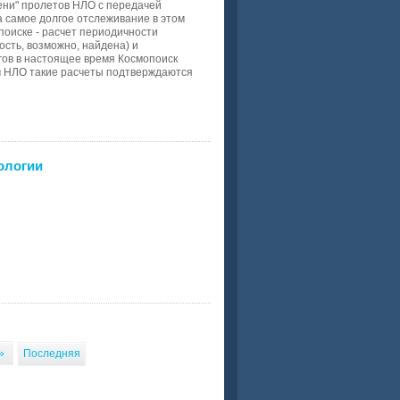
ени" пролетов НЛО с передачей
а самое долгое отслеживание в этом
поиске - расчет периодичности
сть, возможно, найдена) и
гов в настоящее время Космопоиск
м НЛО такие расчеты подтверждаются
ологии
»
Последняя