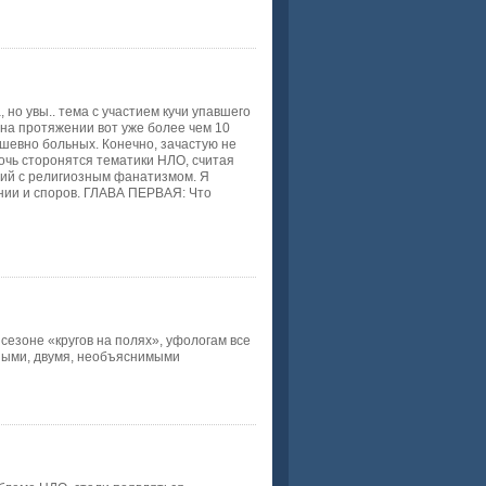
 но увы.. тема с участием кучи упавшего
 на протяжении вот уже более чем 10
ушевно больных. Конечно, зачастую не
очь сторонятся тематики НЛО, считая
щий с религиозным фанатизмом. Я
нии и споров. ГЛАВА ПЕРВАЯ: Что
сезоне «кругов на полях», уфологам все
дными, двумя, необъяснимыми