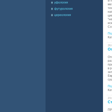
В 
уфология
ма
те
футурология
на
цереология
ци
"н
ис
Со
По
Ка
26.
Оп
От
ра
пр
в 
эн
Ев
су
По
Ка
23.
Ст
ПР