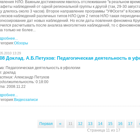
явления НЛО. Важным достижением явилось отслеживание "в реальном врем
тафеты наблюдений от одной региональной группы к другой (так, 29-30 август
ду длилось около 3 часов). Второе направление программы "УФОсети" в Космо
плесков наблюдений различных типов НЛО (для 2 типов НЛО такая периодично
огнозирование дат новых наблюдений. Но если даты повления феномена Кру
учился расчитывать после анализа многолетних наблюдений, то с феномено
ка только не более...
дробнее...
тегория:
Обзоры
05.2010 13:29
08 Доклад. А.Б.Петухов: Педагогическая деятельность в уф
ма:
Педагогическая деятельность в уфологии
п:
доклад
астник:
Александр Петухов
одолжительность:
0:18:00
та:
2008.11.22
дробнее...
тегория:
Видеозаписи
«
Первая
11
12
13
14
15
16
17
Страница 11 из 17