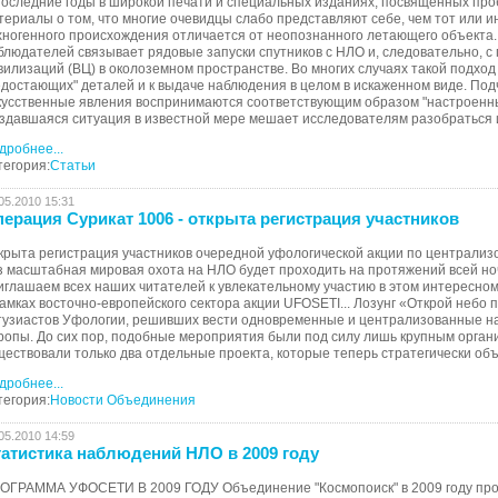
последние годы в широкой печати и специальных изданиях, посвященных про
териалы о том, что многие очевидцы слабо представляют себе, чем тот или и
хногенного происхождения отличается от неопознанного летающего объекта.
блюдателей связывает рядовые запуски спутников с НЛО и, следовательно, 
вилизаций (ВЦ) в околоземном пространстве. Во многих случаях такой подхо
едостающих" деталей и к выдаче наблюдения в целом в искаженном виде. Под
кусственные явления воспринимаются соответствующим образом "настроенны
здавшаяся ситуация в известной мере мешает исследователям разобраться и
дробнее...
тегория:
Статьи
05.2010 15:31
ерация Сурикат 1006 - открыта регистрация участников
крыта регистрация участников очередной уфологической акции по централиз
з масштабная мировая охота на НЛО будет проходить на протяжений всей ноч
иглашаем всех наших читателей к увлекательному участию в этом интересном
рамках восточно-европейского сектора акции UFOSETI... Лозунг «Открой небо
тузиастов Уфологии, решивших вести одновременные и централизованные на
ропы. До сих пор, подобные мероприятия были под силу лишь крупным органи
ществовали только два отдельные проекта, которые теперь стратегически объ
дробнее...
тегория:
Новости Объединения
05.2010 14:59
атистика наблюдений НЛО в 2009 году
ОГРАММА УФОСЕТИ В 2009 ГОДУ Объединение "Космопоиск" в 2009 году про