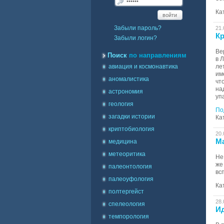
Ка
войти
Забыли пароль?
21.
К
Забыли логин?
Ве
Поиск
по направлениям
в 
авиация и космонавтика
ле
им
аномалистика
чт
на
астрономия
уп
геология
По
загадки истории
Ка
криптобиология
20.
Ма
медицина
метеоритика
Не
же
палеонтология
вс
палеоуфология
Ка
полтергейст
28.
спелеология
И
темпорология