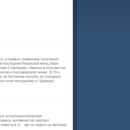
та, а первые славянские поселения
ей последний Рязанский князь Иван
ении Стаклишкес. Именно в этих местах
 затем и пассажирской линии. В 70-х
ем, ни бетонные насыпи, не отводные
ое поле неподалёку от Шумаши...
ные антропоцентрические
равилу, человечество черпает
ломаться, и… где-то падать на матушку