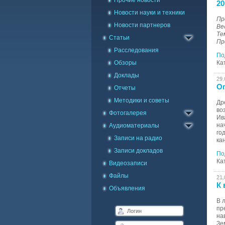
Прочие новости
20
Новости науки и техники
Пр
Новости партнеров
Ве
Те
Статьи
Пр
Расследования
По
Обзоры
Ка
Доклады
29.
Оп
Отчеты
Методики и советы
Каталог фото
Др
во
Фотогалерея
Галерея на карте
Ив
на
Аудиоматериалы
го
Записи на радио
ка
Записи докладов
По
Ка
Видеозаписи
Файлы
21.
К 
Объявления
В 
пр
на
Зе