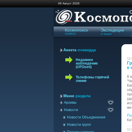
09 Август 2026
Космопоиск
Экспедиции
ОНИОО
и акции
Анкета
очевидца
12.
Недавнее
Гр
наблюдение
(UFOseti)
к 
8 
Телефоны горячей
линии
"Ч
Ка
Архив сайта '98-'09
об
пр
Газета Космопоиск
Меню
раздела
уд
Архивы
Архив новостей
ис
жи
Новости
По
Новости Объединения
Ка
Новости групп
12.