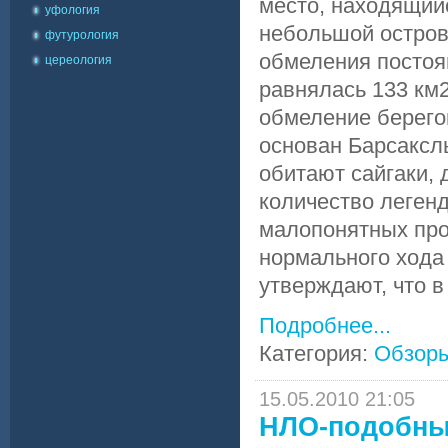
место, находящий
уфология
небольшой остров 
футурология
обмеления постоян
цереология
равнялась 133 км2 
обмеление берегов
основан Барсаксль
обитают сайгаки,
количество легенд
малопонятных про
нормального хода
утверждают, что в
Подробнее...
Категория:
Обзор
15.05.2010 21:05
НЛО-подобные