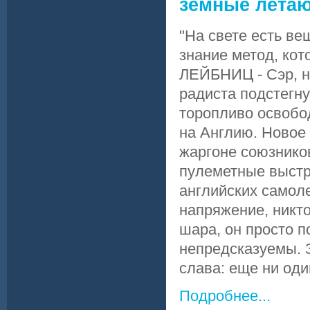
земные лета
"На свете есть ве
знание метод, ко
ЛЕЙБНИЦ - Сэр, на
радиста подстегн
торопливо освобод
на Англию. Новое
жаргоне союзнико
пулеметные выстр
английских самол
напряжение, никто
шара, он просто п
непредсказуемы. 
слава: еще ни один
Подробнее...