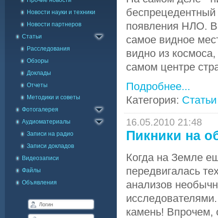
Прочие новости
беспрецедентный 
Новости науки и техники
появления НЛО. Во
Новости партнеров
Статьи
самое видное мест
Расследования
видно из космоса,
Обзоры
самом центре стра
Доклады
Подробнее...
Отчеты
Методики и советы
Каталог фото
Категория:
Статьи
Фотогалерея
Галерея на карте
16.05.2010 21:48
Аудиоматериалы
Пикники на о
Записи на радио
Записи докладов
Когда на Земле е
Видеозаписи
передвигалась те
Файлы
анализов необычн
Объявления
исследователями.
камень! Впрочем, 