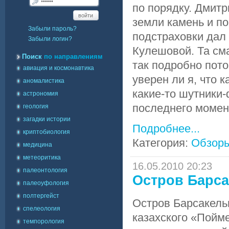
по порядку. Дмит
войти
земли камень и п
Забыли пароль?
подстраховки дал
Забыли логин?
Кулешовой. Та см
Поиск
по направлениям
так подробно пото
авиация и космонавтика
уверен ли я, что 
аномалистика
какие-то шутники
астрономия
последнего момент
геология
загадки истории
Подробнее...
криптобиология
Категория:
Обзор
медицина
метеоритика
16.05.2010 20:23
палеонтология
Остров Барс
палеоуфология
полтергейст
Остров Барсакель
спелеология
казахского «Пойм
темпорология