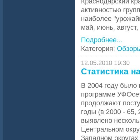
Краснодарский кра
активностью груп
наиболее "урожай
май, июнь, август
Подробнее...
Категория:
Обзор
12.05.2010 19:30
Статистика н
В 2004 году было
программе УФОсет
продолжают поступ
годы (в 2000 - 65,
выявлено нескольк
Центральном округ
Западном округах 