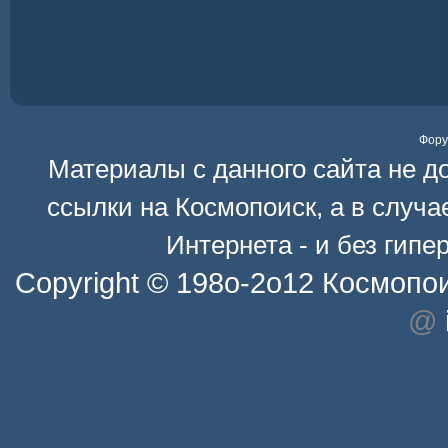
Фор
Материалы с данного сайта не д
ссылки на
Космопоиск
, а в случ
Интернета - и без гип
Copyright © 198o-2o12
Космопо
@