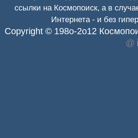
ссылки на
Космопоиск
, а в случ
Интернета - и без гип
Copyright © 198o-2o12
Космопо
@