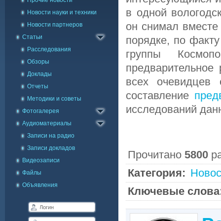
Прочие новости
в одной вологодс
Новости науки и техники
он снимал вместе 
Новости партнеров
Статьи
порядке, по факт
Расследования
группы Космоп
Обзоры
предварительное 
Доклады
всех очевидцев 
Отчеты
составление
пред
Методики и советы
Каталог фото
исследований дан
Фотогалерея
Галерея на карте
Аудиоматериалы
Записи на радио
Записи докладов
Прочитано
5800
р
Видеозаписи
Категория:
Новос
Файлы
Объявления
Ключевые слова