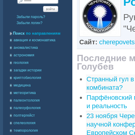
Р
войти
Ру
Забыли пароль?
Забыли логин?
"Ч
Поиск
по направлениям
авиация и космонавтика
Сайт:
cherepovets
аномалистика
астрономия
Последние м
геология
Голубев
загадки истории
Странный гул в
криптобиология
медицина
комбината?
метеоритика
Парфёновский м
палеонтология
и реальность
палеоуфология
23 ноября Чере
полтергейст
научной конфер
спелеология
темпорология
Европейском С